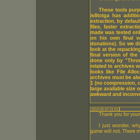
These tools purp
is8totga has addit
extraction, by defau
files, faster extrac
made was tested onl
on his own final v
donations). So we di
look at the repackin
final version of t
done only by "Throne
related to archives w
looks like File All
archives must be al
1 (no compression, co
large available size 
awkward and inconve
2019-05-07 21:01
Thank you for your
I just wonder, wh
game will not. There mu