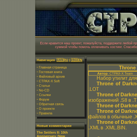
CT
Если нравится наш проект, пожалуйста, поддержите любой 
суммой чтобы помочь оплачивать хостинг. Спасибо
Навигация
🇷🇺RU
|
🇬🇧EN
·
Throne 
Главная страница
·
Гостевая книга
Автор
: CTPAX-X Team
·
Файловый архив
Набор утилит дл
·
CTPAX-X Soft
Throne of Darkn
·
Статьи
.LOT
·
No-CD
Throne of Darkne
·
Ссылки
·
Форум
изображений .S8 в .
·
Обратная связь
Throne of Darkne
·
О проекте
Throne of Darkne
·
Правила
файлов в обычные .X
Throne of Darkne
Новые комментарии
.XML в .XML.BIN.
The Settlers II: 10th
Anniversary
(
New