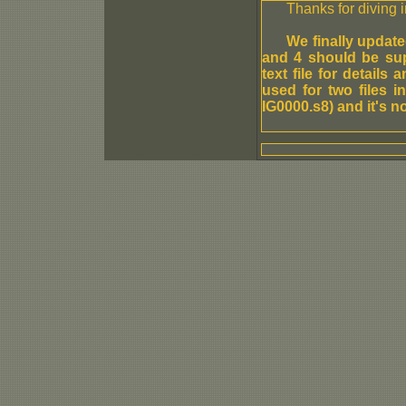
Thanks for diving i
We finally updat
and 4 should be sup
text file for detail
used for two files 
IG0000.s8) and it's no