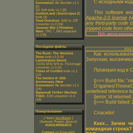
С исходными код
Generation
) file decoder v1.1
[2]
SG Soft tools v1.1
[6]
This software and
GoldenLand
(
Златогорье 2
)
tools
[3]
Apache-2.0 license
(u
Total Overdose
.NAZ to .ZIP
any third-party code 
converter v1.0
[24]
Jurassic War
&
Primitive
(ripped code from other
Wars
.TRC / .JW2 unpacker
FAQ: запуск консол
v1.2
[5]
Последние файлы
2016-
The Rush: The Veronica
Как использоват
Story
tools v1.0
(4)
Запускаю, высвечива
Lamentation Sword
.GOS/.SF5/.SF6 to .TGA image
converter v1.0
(4)
Проверил код в C
Times of Conflict
tools v1.1
(12)
The Settlers II: 10th
||=== Build file: "
Anniversary
(
New
Generation
) file decoder v1.1
D:\games\ThroneOfD
(24)
undefined reference to
Ядерный Титбит
(
Nuclear
Titbit
) .EZD unpacker v1.0
||error: ld returned 
(19)
||=== Build failed:
Пожертвования
Спасибо!
[ Через
Yoo.Money
]
(бывшие Яндекс.Деньги)
Кхех... Зачем ч
410011494554572
командная строка? 
Contact
us if you wish