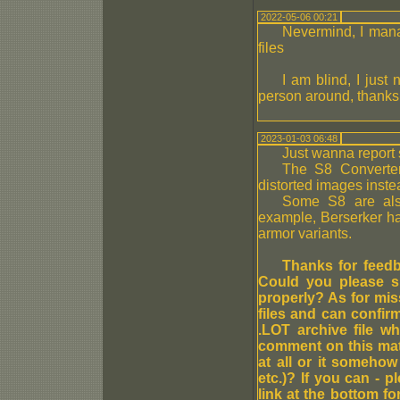
2022-05-06 00:21
Nevermind, I mana
files
I am blind, I just 
person around, thanks 
2023-01-03 06:48
Just wanna report
The S8 Converter 
distorted images inste
Some S8 are als
example, Berserker ha
armor variants.
Thanks for feedb
Could you please sp
properly? As for mis
files and can confir
.LOT archive file wh
comment on this matt
at all or it somehow
etc.)? If you can - p
link at the bottom fo