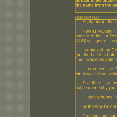
donate a few bucks?
the game from the g
2019-05-07 05:21
Hi, thanks for the 
Now as you say it
outside of the lot fil
GOG) will ignore files 
I unpacked the Dem
(not the LotFiles Fold
fine. I was even able 
I too copied the 
Final was still not willi
So I think its ei
not be opened by your
I'll put my hopes in
by the Way I'm not
Greetings and сп