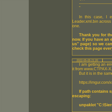
--------------------------
"
In this case, I 
Leader.xml.bin across a
one.
Thank you for th
now. If you have an e
us" page) so we can
check this page ever
2022-05-05 21:20
I am getting an er
it from www.CTPAX-X
But it is in the sam
https://imgur.com/
If path contains
escaping:
unpaklot "C:\Sie