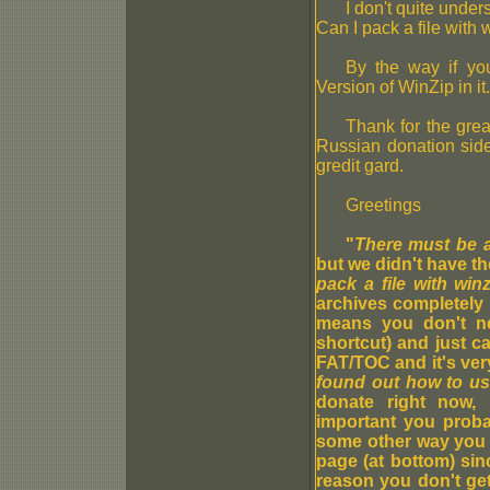
I don't quite unde
Can I pack a file with 
By the way if yo
Version of WinZip in it
Thank for the grea
Russian donation side
gredit gard.
Greetings
"
There must be a 
but we didn't have th
pack a file with win
archives completely 
means you don't ne
shortcut) and just ca
FAT/TOC and it's ver
found out how to us
donate right now,
important you proba
some other way you c
page (at bottom) sin
reason you don't get 