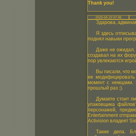
Thank you!
2020-04-23 07:46
Здарова, админа
Я здесь отписыва
поднял навыки прогр
Даже не ожидал, 
создавал на их фору
пор увлекаются игрой
Вы писали, что м
ее модифицировать 
момент с немцами. 
прошлый раз ;).
Думаете стоит ли
упаковщика файлов
персонажей, предме
Entertainment отправ
Activision владеет Si
Такие дела. Б