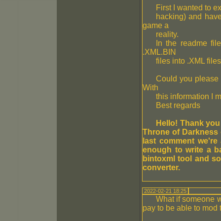
First I wanted to e
hacking) and have
game a
reality.
In the readme fil
.XML.BIN
files into .XML files
Could you please 
With
this information I 
Best regards
Hello! Thank you 
Throne of Darkness o
last comment we're 
enough to write a ba
bintoxml tool and so
converter.
2022-02-21 18:25
What if someone was
pay to be able to mod 