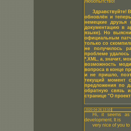
любопытство!
Здравствуйте! 
обновлён и теперь
немецкие друзья 
документацию в ар
языке). Но выясни
официальным патче
только со скомпил
не получилось ра
проблеме удалось 
*.XML, а, значит, 
возможность моди
вопроса в конце пр
и не пришло, поэ
текущий момент с
предложения по д
обратную связь и
странице "О проект
2020-04-26 13:10
Hi, it seems as 
development. It is
very nice of you to