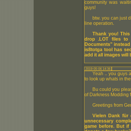
community was waiti
guys!
btw. you can just 
line operation.
Thank you! This 
drop .LOT files to
Documents" instead o
is8totga tool has se
add it all images wil
2019-05-06 14:36
Yeah .. you guys a
to look up whats in th
Bu could you pleas
of Darkness Modding fi
Greetings from G
Vielen Dank für 
unnecessary comple
game before. But if