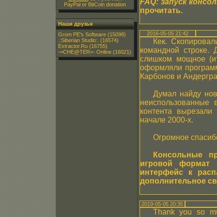
FAQ: запуск консо
PayPal or BitCoin donation
прочитать.
Наши друзья
2016-05-05 21:42
Grom PE's Software
(15098)
.:Siberian Studio:.
(16574)
Кек. Скопировал
Extractor.Ru
(16755)
командной строке. 
-=CHE@TER=- Online
(16021)
слишком мощное (ит
оформляли программ
Карбонов и Андергра
Думал найду нов
неиспользованные в
контента вырезали 
начале 2000-х.
Огромное спасиб
Консольные п
игровой формат -
интерфейс к расп
дополнительное сво
2019-05-05 20:35
Thank you so mu