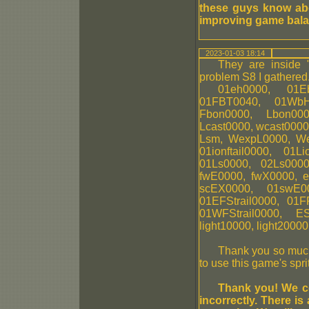
these guys know ab
improving game bala
2023-01-03 18:14
They are inside "
problem S8 I gathered
01eh0000, 01E
01FBT0040, 01WbH
Fbon0000, Lbon00
Lcast0000, wcast0000,
Lsm, WexpL0000, Wex
01ionftail0000, 01
01Ls0000, 02Ls0000
fwE0000, fwX0000, 
scEX0000, 01swE0
01EFStrail0000, 01F
01WFStrail0000, E
light10000, light20000
Thank you so much 
to use this game's spri
Thank you! We co
incorrectly. There i