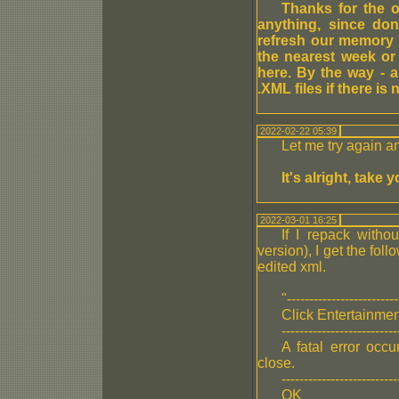
Thanks for the o
anything, since do
refresh our memory 
the nearest week or
here. By the way - a
.XML files if there i
2022-02-22 05:39
Let me try again an
It's alright, take 
2022-03-01 16:25
If I repack withou
version), I get the fo
edited xml.
"-------------------------
Click Entertainmen
--------------------------
A fatal error occu
close.
--------------------------
OK