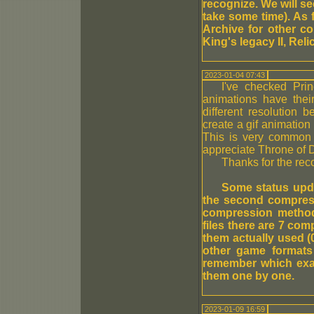
recognize. We will se
take some time). As 
Archive for other c
King's legacy II, Rel
2023-01-04 07:43
I've checked Pri
animations have thei
different resolution
create a gif animation
This is very common 
appreciate Throne of D
Thanks for the re
Some status upda
the second compress
compression method
files there are 7 com
them actually used (0
other game formats 
remember which exac
them one by one.
2023-01-09 16:59