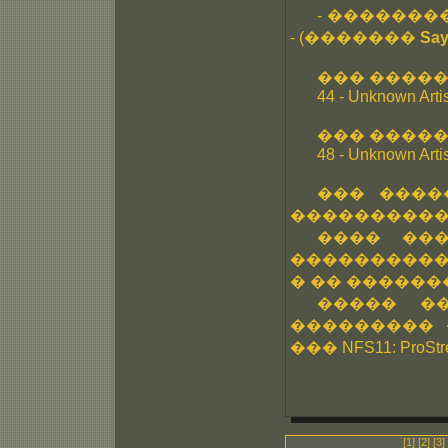
- ��������
- (�������
Sa
��� �����
44 - Unknown Artis
��� ������
48 - Unknown Artis
��� ����
����������
���� ��
�����������
� �� �������
����� �
��������� 
��� NFS11: ProStre
[1]
[2]
[3]