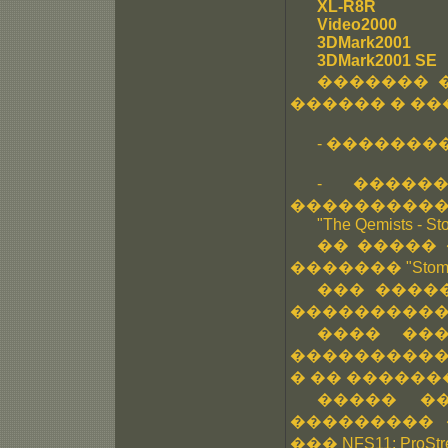
XL-R8R
Video2000
3DMark2001
3DMark2001 SE
������� 
������ � ��
- ��������� 
- �����
���������� �
"The Qemists - St
�� ����� �
������� "Stom
��� ����
����������
���� ��
�����������
� �� �������
����� �
��������� 
��� NFS11: ProStre