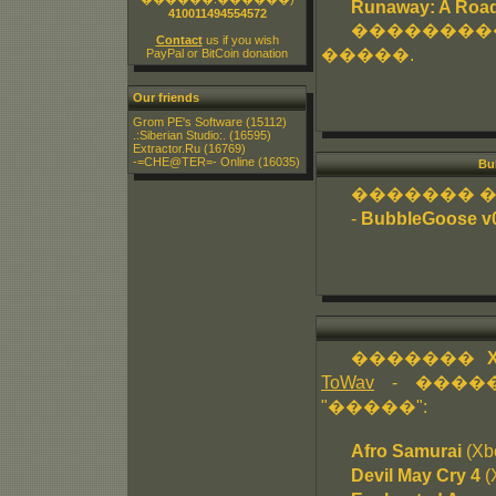
Runaway: A Road
410011494554572
�������
Contact
us if you wish
�����.
PayPal or BitCoin donation
Our friends
Grom PE's Software
(15112)
.:Siberian Studio:.
(16595)
Extractor.Ru
(16769)
-=CHE@TER=- Online
(16035)
Bu
������� ���
-
BubbleGoose 
�������
X
ToWav
- �����
"�����":
Afro Samurai
(Xb
Devil May Cry 4
(