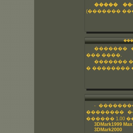
����� ��
(������� ����
����
������� 
��� ����.
������� �
� �������� 
- ������
�������� �
������ 1.00 �
3DMark1999 Max
3DMark2000