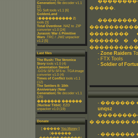
�������
Generation
) file decoder v1.1
[2]
�����.
SG Soft tools v1.1
[6]
GoldenLand
(
���������� 2
)
�������
tools
[3]
Total Overdose
.NAZ to .ZIP
����������
converter v1.0
[24]
�������� 
Jurassic War
&
Primitive
Wars
.TRC / .JW2 unpacker
������ � �
v1.2
[5]
�����������
-
Zone Raiders
To
Last files
- FTX Tools
The Rush: The Veronica
Story
tools v1.0
(4)
-
Soldier of Fortu
Lamentation Sword
.GOS/.SF5/.SF6 to .TGA image
converter v1.0
(4)
Times of Conflict
tools v1.1
(12)
The Settlers II: 10th
Anniversary
(
New
Generation
) file decoder v1.1
(25)
������� ������
- ������� ��
(
Nuclear Titbit
) .EZD
unqsz
unpacker v1.0
(19)
��������
Donate
� ������� ��
[ �����
Yoo.Money
]
(������
- �������
������.������)