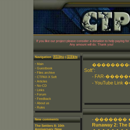
CT
If you like our project please consider a donation to help paying for 
Any amount will do. Thank you!
Navigation
🇷🇺RU
|
🇬🇧EN
·
Main
���������
·
Guestbook
Soft":
·
Files archive
- FAR-�����
·
CTPAX-X Soft
·
Articles
- YouTube Lin
·
No-CD
·
Links
·
Forum
·
Feedback
·
About us
·
Rules
- �������
New comments
Runaway 2: The D
The Settlers II: 10th
Anniversary
(
New