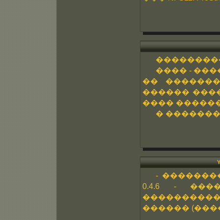
���������
���� - ��
�� �������
������ ����
���� ������
� �������
Y
- ��������
0.4.6 - ��
����������
������ (�����