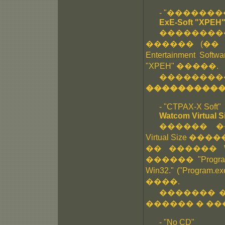
- "�������
ExE-Soft "XPEH"
��������
������ (�� �
Entertainment S
"XPEH" �����.
��������
���������
- "CTPAX-X Soft"
Watcom Virtual S
������ �
Virtual Size 
�� ������ W
������ "Prog
Win32." ("Program.ex
����.
������� 
������ � ��
- "No CD"