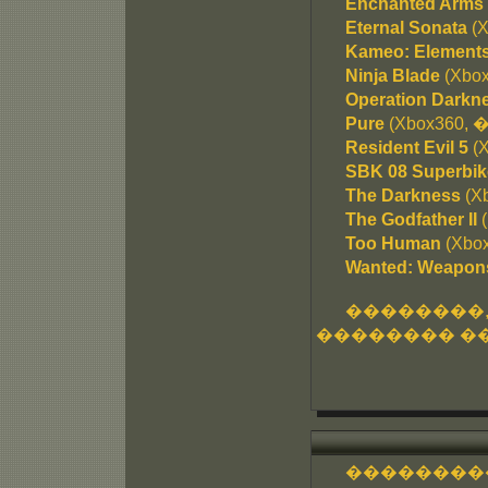
Enchanted Arms
Eternal Sonata
(
Kameo: Elements
Ninja Blade
(Xbo
Operation Darkn
Pure
(Xbox360,
Resident Evil 5
(
SBK 08 Superbik
The Darkness
(X
The Godfather II
(
Too Human
(Xbo
Wanted: Weapons
��������
�������� ��
���������