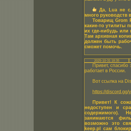
Да, Lua не с
много руководств в
Товарищ Grom PE
какие-то утилиты п
их где-нибудь или 
Там архивная копия
должен быть рабоч
сможет помочь.
2025-10-31 18:35
Привет, спасибо 
работает в России.
Вот ссылка на Dis
https://discord.g
Привет! К сож
недоступен и ср
содержимого). 
занимаются филь
возможно это свя
keep.pl сам блоки