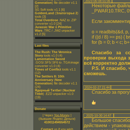
2023-06-08 01:06
Generation
) file decoder v1.1
Некоторые файлы
[2]
SG Soft tools v1.1
[6]
_PWAR10.TRC, 05_
GoldenLand
(
Златогорье 2
)
tools
[3]
Total Overdose
.NAZ to .ZIP
Если закомментир
converter v1.0
[24]
Jurassic War
&
Primitive
Wars
.TRC / .JW2 unpacker
o = readbits(&d, p
v1.2
[5]
if ((d / 8) >= ps) { b
for (b = 0; b < c; b+
Last files
The Rush: The Veronica
Спасибо за со
Story
tools v1.0
(4)
проверки выхода 
Lamentation Sword
.GOS/.SF5/.SF6 to .TGA image
всё корректно дол
converter v1.0
(4)
P.S. И спасибо,
Times of Conflict
tools v1.1
(12)
сможешь.
The Settlers II: 10th
Anniversary
(
New
Generation
) file decoder v1.1
(24)
2024-02-27 21:44
Ядерный Титбит
(
Nuclear
Спасибо за прогу!
Titbit
) .EZD unpacker v1.0
(19)
Donate
[ Через
Yoo.Money
]
2025-10-30 14:47
(бывшие Яндекс.Деньги)
Большое спасибо 
410011494554572
действием - упаков
Contact
us if you wish