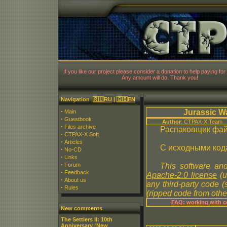
CT
If you like our project please consider a donation to help paying for 
Any amount will do. Thank you!
Navigation
🇷🇺RU
|
🇬🇧EN
·
Jurassic W
Main
·
Guestbook
Author
: CTPAX-X Team
·
Files archive
Распаковщик файл
·
CTPAX-X Soft
·
Articles
С исходными код
·
No-CD
·
Links
·
Forum
This software and
·
Feedback
Apache-2.0 license
(u
·
About us
any third-party code 
·
Rules
(ripped code from other
FAQ: working with c
New comments
The Settlers II: 10th
Anniversary
(
New