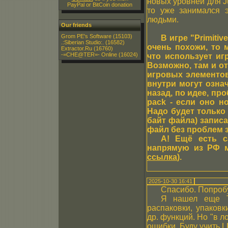
новых уровней для Ju
PayPal or BitCoin donation
то уже занимался э
людьми.
Our friends
Grom PE's Software
(15103)
В игре "Primitiv
.:Siberian Studio:.
(16582)
очень похожи, то 
Extractor.Ru
(16760)
-=CHE@TER=- Online
(16024)
что использует игр
Возможно, там и от
игровых элементов
внутри могут означ
назад, по идее, пр
pack - если оно но
Надо будет только
байт файла) записа
файл без проблем з
А! Ещё есть сай
напрямую из РФ м
ссылка
).
2025-10-30 16:41
Спасибо. Попроб
Я нашел еще T
распаковки, упаков
др. функций. Но "в л
ошибки. Буду учить L