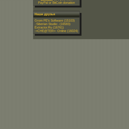
PayPal or BitCoin donation
Наши друзья
Grom PE's Software
(15103)
.:Siberian Studio:.
(16583)
Extractor.Ru
(16761)
-=CHE@TER=- Online
(16024)