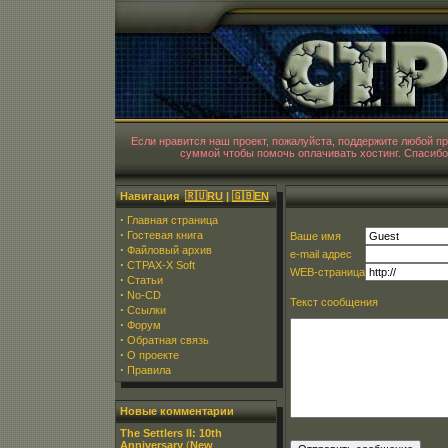
CT
Если нравится наш проект, пожалуйста, поддержите любой 
суммой чтобы помочь оплачивать хостинг. Спасибо
Навигация
🇷🇺RU
|
🇬🇧EN
·
Главная страница
·
Гостевая книга
Ваше имя
·
Файловый архив
e-mail адрес
·
CTPAX-X Soft
WEB-страница
·
Статьи
·
No-CD
Текст сообщения
·
Ссылки
·
Форум
·
Обратная связь
·
О проекте
·
Правила
Новые комментарии
The Settlers II: 10th
Anniversary
(
New