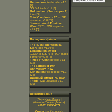
Generation
) file decoder v1.1
[2]
SG Soft tools v1.1
[6]
GoldenLand
(
Златогорье 2
)
tools
[3]
Total Overdose
.NAZ to .ZIP
converter v1.0
[24]
Jurassic War
&
Primitive
Wars
.TRC / .JW2 unpacker
v1.2
[5]
Последние файлы
The Rush: The Veronica
Story
tools v1.0
(4)
Lamentation Sword
.GOS/.SF5/.SF6 to .TGA image
converter v1.0
(4)
Times of Conflict
tools v1.1
(12)
The Settlers II: 10th
Anniversary
(
New
Generation
) file decoder v1.1
(24)
Ядерный Титбит
(
Nuclear
Titbit
) .EZD unpacker v1.0
(19)
Пожертвования
[ Через
Yoo.Money
]
(бывшие Яндекс.Деньги)
410011494554572
Contact
us if you wish