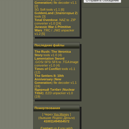
Generation
) file decoder v1.1
[2]
SG Soft tools v1.1
[6]
GoldenLand
(
Златогорье 2
)
tools
[3]
Total Overdose
.NAZ to .ZIP
converter v1.0
[24]
Jurassic War
&
Primitive
Wars
.TRC / .JW2 unpacker
v1.2
[5]
Последние файлы
The Rush: The Veronica
Story
tools v1.0
(4)
Lamentation Sword
.GOS/.SF5/.SF6 to .TGA image
converter v1.0
(4)
Times of Conflict
tools v1.1
(12)
The Settlers II: 10th
Anniversary
(
New
Generation
) file decoder v1.1
(24)
Ядерный Титбит
(
Nuclear
Titbit
) .EZD unpacker v1.0
(19)
Пожертвования
[ Через
Yoo.Money
]
(бывшие Яндекс.Деньги)
410011494554572
Contact
us if you wish