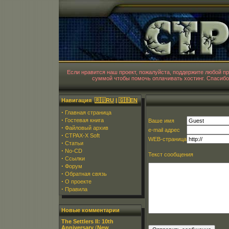
CT
Если нравится наш проект, пожалуйста, поддержите любой 
суммой чтобы помочь оплачивать хостинг. Спасибо
Навигация
🇷🇺RU
|
🇬🇧EN
·
Главная страница
·
Гостевая книга
Ваше имя
·
Файловый архив
e-mail адрес
·
CTPAX-X Soft
WEB-страница
·
Статьи
·
No-CD
Текст сообщения
·
Ссылки
·
Форум
·
Обратная связь
·
О проекте
·
Правила
Новые комментарии
The Settlers II: 10th
Anniversary
(
New