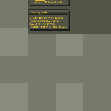
PayPal or BitCoin donation
Наши друзья
Grom PE's Software
(15103)
.:Siberian Studio:.
(16583)
Extractor.Ru
(16761)
-=CHE@TER=- Online
(16024)