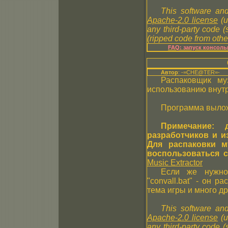
This software and
Apache-2.0 license
(u
any third-party code 
(ripped code from other
FAQ: запуск консол
Автор
: -=CHE@TER=-
Распаковщик м
использованию внутр
Программа вылож
Примечание: 
разработчиков и 
Для распаковки 
воспользоваться 
Music Extractor
Если же нужно
"convall.bat" - он р
тема игры и много др
This software and
Apache-2.0 license
(u
any third-party code 