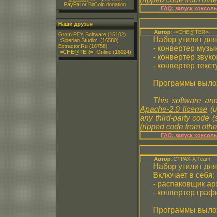
PayPal or BitCoin donation
FAQ: запуск консол
Наши друзья
Автор
: -=CHE@TER=-
Grom PE's Software
(15102)
Набор утилит дл
.:Siberian Studio:.
(16580)
Extractor.Ru
(16758)
- конвертер музык
-=CHE@TER=- Online
(16024)
- конвертер звуко
- конвертер текс
Программы выло
This software and
Apache-2.0 license
(u
any third-party code 
(ripped code from other
FAQ: запуск консол
Автор
: CTPAX-X Team
Набор утилит дл
Включает в себя:
- распаковщик а
- конвертер гра
Программы выло