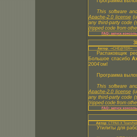
Программа вылож
This software and
Apache-2.0 license
(u
any third-party code 
(ripped code from other
FAQ: запуск консол
3
Автор
: -=CHE@TER=-
Распаковщик ре
Большое спасибо
A
2004'ом!
Программа вылож
This software and
Apache-2.0 license
(u
any third-party code 
(ripped code from other
FAQ: запуск консол
Автор
: CTPAX-X Team/hid
Утилиты для раб