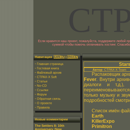
CT
Если нравится наш проект, пожалуйста, поддержите любой 
суммой чтобы помочь оплачивать хостинг. Спасибо
Навигация
🇷🇺RU
|
🇬🇧EN
·
Star
Главная страница
·
Гостевая книга
Автор
: CTPAX-X Team
·
Файловый архив
Распаковщик арх
·
CTPAX-X Soft
Fever
. Внутри архив
·
Статьи
диалоги и т.д.)
·
No-CD
переименовываются
·
Ссылки
·
Форум
только музыку и зву
·
Обратная связь
подробностей смотри
·
О проекте
·
Правила
Список имён фай
Earth
Новые комментарии
KillerExpo
The Settlers II: 10th
Primitron
Anniversary
(
New