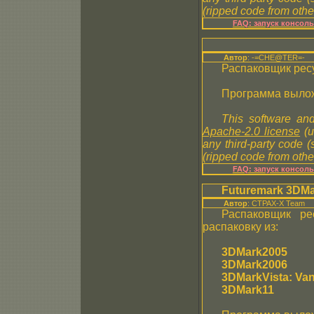
(ripped code from other
FAQ: запуск консол
Автор
: -=CHE@TER=-
Распаковщик рес
Программа вылож
This software and
Apache-2.0 license
(u
any third-party code 
(ripped code from other
FAQ: запуск консол
Futuremark
3DMa
Автор
: CTPAX-X Team
Распаковщик р
распаковку из:
3DMark2005
3DMark2006
3DMarkVista: Va
3DMark11