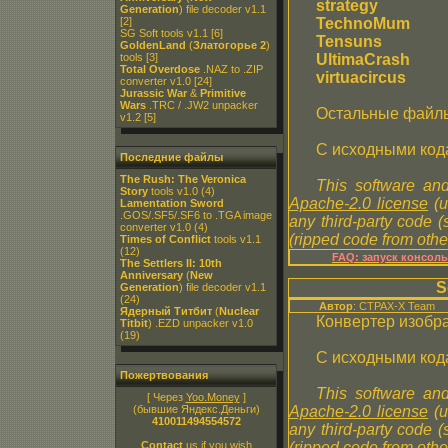
strategy
Generation
) file decoder v1.1
[2]
TechnoMum
SG Soft tools v1.1
[6]
Tensuns
GoldenLand
(
Златогорье 2
)
tools
[3]
UltimaCrash
Total Overdose
.NAZ to .ZIP
virtuacircus
converter v1.0
[24]
Jurassic War
&
Primitive
Wars
.TRC / .JW2 unpacker
Остальные файлы
v1.2
[5]
С исходными код
Последние файлы
The Rush: The Veronica
This software and
Story
tools v1.0
(4)
Apache-2.0 license
(u
Lamentation Sword
.GOS/.SF5/.SF6 to .TGA image
any third-party code 
converter v1.0
(4)
(ripped code from other
Times of Conflict
tools v1.1
(12)
FAQ: запуск консол
The Settlers II: 10th
Anniversary
(
New
S
Generation
) file decoder v1.1
(24)
Автор
: CTPAX-X Team
Ядерный Титбит
(
Nuclear
Конвертер изобр
Titbit
) .EZD unpacker v1.0
(19)
С исходными код
Пожертвования
This software and
[ Через
Yoo.Money
]
(бывшие Яндекс.Деньги)
Apache-2.0 license
(u
410011494554572
any third-party code 
Contact
us if you wish
(ripped code from other