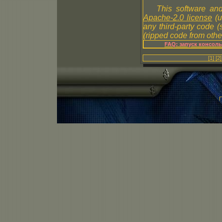
This software and
Apache-2.0 license
(u
any third-party code 
(ripped code from other
FAQ: запуск консол
[1]
[2]
П