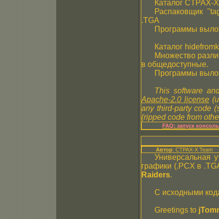
Каталог CTPAX-X
Распаковщик "ta
.TGA
Программы выло
Каталог hidefromk
Множество разли
в общедоступные.
Программы выло
This software and
Apache-2.0 license
(u
any third-party code 
(ripped code from other
FAQ: запуск консол
Автор
: CTPAX-X Team
Универсальная у
графики (.PCX в .TG
Raiders
.
С исходными код
Greetings to
jTom