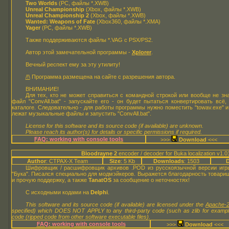
Two Worlds
(PC, файлы *.XWB)
Unreal Championship
(Xbox, файлы *.XWB)
Unreal Championship 2
(Xbox, файлы *.XWB)
Wanted: Weapons of Fate
(Xbox360, файлы *.XMA)
Yager
(PC, файлы *.XWB)
Также поддерживаются файлы *.VAG с PSX/PS2.
Автор этой замечательной программы -
Xplorer
.
Вечный респект ему за эту утилиту!
/!\
Программа размещена на сайте с разрешения автора.
ВНИМАНИЕ!
Для тех, кто не может справиться с командной строкой или вообще не знае
файл "ConvAll.bat" - запускайте его - он будет пытаться конвертировать всё
каталоге. Следовательно - для работы программы нужно поместить "towav.exe" и "C
лежат музыкальные файлы и запустить "ConvAll.bat".
License for this software and its source code (if available) are unknown.
Please reach its author(s) for details or specific permissions if required.
FAQ: working with console tools
>>>
<<<
Bloodrayne 2
encoder / decoder for Buka localization v1.0
Author
: CTPAX-X Team
Size
: 5 Kb
Downloads
: 1503
D
Шифровщик / расшифровщик архивов .POD из русскоязычной версии иг
"Бука". Писался специально для модмэйкеров. Выражется благодарность товар
и прочую поддержку, а также
TanatOS
за сообщение о неточностях!
С исходными кодами на
Delphi
.
This software and its source code (if available) are licensed under the
Apache-2
specified) which DOES NOT APPLY to any third-party code (such as zlib for examp
code (ripped code from other software executable files).
FAQ: working with console tools
>>>
<<<