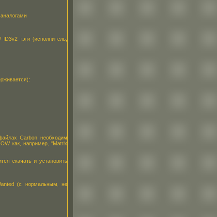
 аналогами
 ID3v2 тэги (исполнитель,
ерживается):
 файлах Carbon необходим
OW как, например, "Matrix
ится скачать и установить
anted (с нормальным, не