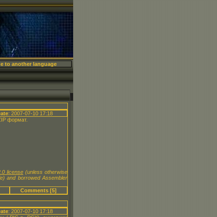
X
ate
: 2007-07-10 17:18
ZIP формат.
.0 license
(unless otherwise
le) and borrowed Assembler
Comments [5]
ate
: 2007-07-10 17:18