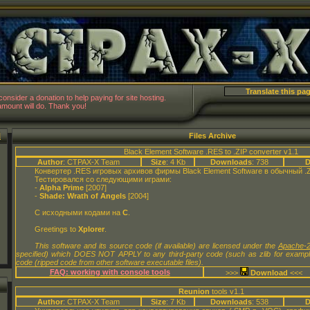
CTPAX-
 consider a donation to help paying for site hosting.
mount will do. Thank you!
N
Files Archive
Black Element Software .RES to .ZIP converter v1.1
Author
: CTPAX-X Team
Size
: 4 Kb
Downloads
: 738
D
Конвертер .RES игровых архивов фирмы Black Element Software в обычный .
Тестировался со следующими играми:
-
Alpha Prime
[2007]
-
Shade: Wrath of Angels
[2004]
С исходными кодами на
C
.
Greetings to
Xplorer
.
This software and its source code (if available) are licensed under the
Apache-2
specified) which DOES NOT APPLY to any third-party code (such as zlib for examp
code (ripped code from other software executable files).
FAQ: working with console tools
>>>
<<<
Reunion
tools v1.1
Author
: CTPAX-X Team
Size
: 7 Kb
Downloads
: 538
D