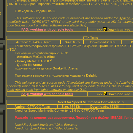
Универсальная утилита для конвертирования звуков (.SMP в .VOC), график
(.ANI в .TGA) и расшифровки текстовых файлов (.AT/.LOC/.SP/.TXT в .INI) из игры
С исходными кодами на
C
.
)
This software and its source code (if available) are licensed under the
Apache-2
specified) which DOES NOT APPLY to any third-party code (such as zlib for examp
code (ripped code from other software executable files).
FAQ: working with console tools
>>>
<<<
FTX Tools
Author
: CTPAX-X Team
Size
: 6 Kb
Downloads
: 859
D
Конвертер графических файлов .FTX от игр на движке
Quake III: Arena
в .TG
>.TGA
Несколько игр работающих с .FTX:
- American McGee's Alice
2
- Heavy Metal: F.A.K.K.
ge
- Quake III: Arena
и другие игры на движке
Quake III: Arena
.
Программа выложена с исходными кодами на
Delphi
.
This software and its source code (if available) are licensed under the
Apache-2
specified) which DOES NOT APPLY to any third-party code (such as zlib for examp
code (ripped code from other software executable files).
FAQ: working with console tools
>>>
<<<
Need for Speed Multimedia Converter v1.6
Author
: CTPAX-X Team
Size
: 364 Kb
Downloads
: 87136
Need for Speed Multimedia Converter v1.6 by CTPAX-X Team
Разработка конвертера заморожена. Подробнее в файле !!READ!!.[en|ru]
Need For Speed Music and Video Extractor
Need For Speed Music and Video Converter