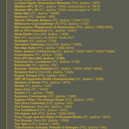
London Racer: Destruction Madness
(PS2, файлы *.WP2)
Madden NFL 07
(PC, файлы *.EAM, конвертирует в *.MP3)
Madden NFL 08
(PC, файлы *.EAM, конвертирует в *.MP3)
Made Man
(PC, файлы *.WWB)
Manhunt
(PC, файлы *.RIB)
Marvel: Ultimate Alliance
(PC, файлы *.ZSM/*.ZSS)
Melbourne Cup Challenge
(PC/PS2, файлы *.FSB)
Mercenaries: Playground of Destruction
(PS2, файлы *.MIB[+MIH])
MX vs ATV Unleashed
(PC, файлы *.WAV)
Ninja Blade
(Xbox360, файлы *.XWB)
Nox
(PC, вызывать на файле "audio.idx")
Oniblade
(PC, файлы *.FSB)
Operation Darkness
(Xbox360, файлы *.XWB)
Pac-Man Rally
(PS2, файлы *.MIB[+MIH])
Peter Jackson's King Kong
(PC, файлы *.WAA/*.WAC/*.WAD/*.WAM)
Powerdrome
(PC, файлы *.XWB)
Pure (PC/Xbox360, файлы *.FSB)
Rainbow Six: Lockdown
(PC, файлы *.FSB)
Ratatouille
(PC, файлы *.AIF)
Rayman: Raving Rabbids
(PC, файлы *.WAA/*.WAD/*.WAM)
Resident Evil 5
(Xbox360, файлы *.XMA)
Rogue Trooper
(PS2, файлы *.MIC)
SBK 08 Superbike World Championship
(PC, файлы *.XWB)
Shadow of Rome
(PS2, файлы *.APS)
Shield
(PC, файлы *.ASF)
Slave Zero
(PC, *.WV2)
Sudeki
(PC, файлы *.XWB)
Supreme Commander
(PC, файлы *.XWB)
Syphon Filter: The Omega Strain
(PS2, файлы *.VPK)
Test Drive Unlimited
(PS2, файлы *.MS)
The Darkness
(Xbox360, файлы *.XMA)
The Godfather II
(PC, файлы *.SNU)
The Italian Job
(PS2, файлы *.MIB[+MIH])
Tony Tough and the Night of Roasted Moths
(PC, файлы *.ADP)
Too Human
(Xbox360, файлы *.XMA)
Top Spin 2
(PC, файлы *.XWB)
Transformers Armada: Prelude to Energon
(PS2, файлы *.MS)