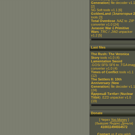
Generation
) file decoder v1.1
[2]
SG Soft tools v1.1
[6]
GoldenLand
(
Златогорье 2
tools
[3]
Total Overdose
.NAZ to .ZIP
converter v1.0
[24]
Jurassic War
&
Primitive
Wars
.TRC / .JW2 unpacker
v1.2
[5]
Last files
The Rush: The Veronica
Story
tools v1.0
(4)
Lamentation Sword
.GOS/.SF5/.SF6 to .TGA ima
converter v1.0
(4)
Times of Conflict
tools v1.1
(12)
The Settlers II: 10th
Anniversary
(
New
Generation
) file decoder v1.1
(24)
Ядерный Титбит
(
Nuclear
Titbit
) .EZD unpacker v1.0
(19)
Donate
[ Через
Yoo.Money
]
(бывшие Яндекс.Деньги)
410011494554572
Contact
us if you wish