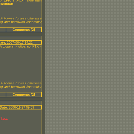
и (.PIC в .PCX), анимации
Reunion
.
.0 license
(unless otherwise
le) and borrowed Assembler
Comments [2]
ate
: 2007-06-17 14:22
A формат и обратно .FTX<-
.0 license
(unless otherwise
le) and borrowed Assembler
Comments [2]
Date
: 2006-11-27 09:59
.txt.