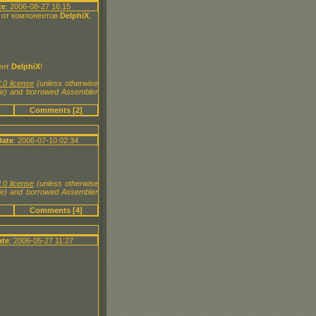
te
: 2006-08-27 16:15
) от компонентов
DelphiX
.
ент
DelphiX
!
.0 license
(unless otherwise
le) and borrowed Assembler
Comments [2]
Date
: 2006-07-10 02:34
.0 license
(unless otherwise
le) and borrowed Assembler
Comments [4]
ate
: 2006-05-27 11:27