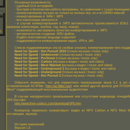
Основные возможности:
- удобный GUI интерфейс
- быстрая и безопасная работа программы, по сравнению с существующими
- конвертирование музыки не только из полных игр, но и из DEMO-версий
- конвертирование в .WAV / .MP3
- все композиции именуются
- в случае конвертирования в .MP3 автоматически прописываются ID3v1 /
название композиции, альбом, год, жанр, номер)
- возможность настраивать качество конвертирования в .MP3
)
- автоматическое создание .M3U файла
- English (international) language supported
- поддерживается конвертирование видео .VP6 в .AVI
Список поддерживаемых игр (в скобках указано, конвертирование чего подд
Need for Speed - Hot Pursuit 2010
[только музыка / music only]
Need for Speed - Undercover
[только музыка / music only]
Need for Speed - ProStreet
[только музыка / music only]
Need for Speed - Carbon
[музыка и видео / music and video]
Need for Speed - Most Wanted
[музыка и видео / music and video]
Need for Speed - Underground 2
[музыка и видео / music and video]
Need for Speed - Underground
[только музыка / music only]
Need for Speed - Hot Pursuit 2
[только музыка / music only]
Обратите внимание, что для корректного проигрывания звука 5.1 в avi
установленный AC3Filter (
http://ac3filter.net/
) или любой другой фильтр для FFDSH
Mixer" поддерживающий многоканальные аудиопотоки.
В случае некорректного проигрывания или отсутствия видеоряда понадоб
VP6 Decoder:
http://www.free-codecs.com/download/VP6.htm
Конвертер правильно конвертирует видео из NFS Carbon и NFS Most W
отстающим, звуком).
История изменений:
Версия 1.6