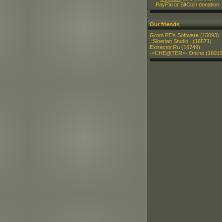
PayPal or BitCoin donation
Our friends
Grom PE's Software
(15093)
.:Siberian Studio:.
(16571)
Extractor.Ru
(16749)
-=CHE@TER=- Online
(16013