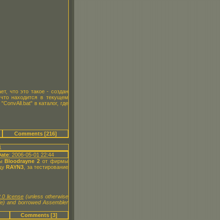
т, что это такое - создан
, что находится в текущем
onvAll.bat" в каталог, где
Comments [216]
1
ate
: 2006-05-01 22:44
ры
Bloodrayne 2
от фирмы
ищу
RAYN3
, за тестирование
.0 license
(unless otherwise
le) and borrowed Assembler
Comments [3]