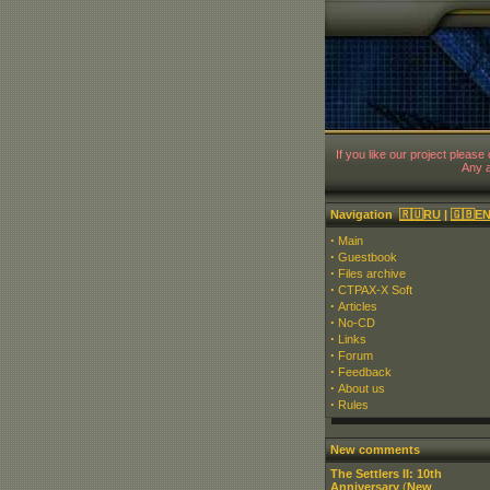
If you like our project please
Any a
Navigation
🇷🇺RU
|
🇬🇧E
·
Main
·
Guestbook
·
Files archive
·
CTPAX-X Soft
·
Articles
·
No-CD
·
Links
·
Forum
·
Feedback
·
About us
·
Rules
New comments
The Settlers II: 10th
Anniversary
(
New