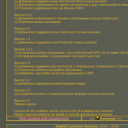
[+] Добавлена поддержка игры Hot Pursuit 2010 (только музыка)
[+] Добавлена информация об одной и исправлена у двух композиций из игры
[+] Обновлён кодировщик lame до версии 3.98.4
Версия 1.5.1
[+] Добавлена информация о чётырех композициях из игры Undercover
[+] Заменена иконка программы
Версия 1.5
[+] Добавлена поддержка игры Undercover (только музыка)
Версия 1.4
[+] Добавлена поддержка игры ProStreet (только музыка)
Версия 1.3.1
[+] Исправлена работа программы с русской версией NFS: U2 из серии "EA Х
[+] Исправлена ошибка с сохранением настроек в реестре
Версия 1.3
[+] добавлена поддержка игр Hot Pursuit 2, Underground, Underground 2, Most
[+] полностью изменен интерфейс программы
[+] добавлены настройки качества кодирования в MP3
Версия 1.2
[+] добавлена поддержка конвертирования видео
Версия 1.1
[+] исправлена работа с национальными буквами в имени каталогов
Версия 1.0
Первая версия
License for this software and its source code (if available) are unknown.
Please reach its author(s) for details or specific permissions if required.
FAQ: working with console tools
>>>
<<<
DelphiX Collection Extractor
(.DXG / .DXS)