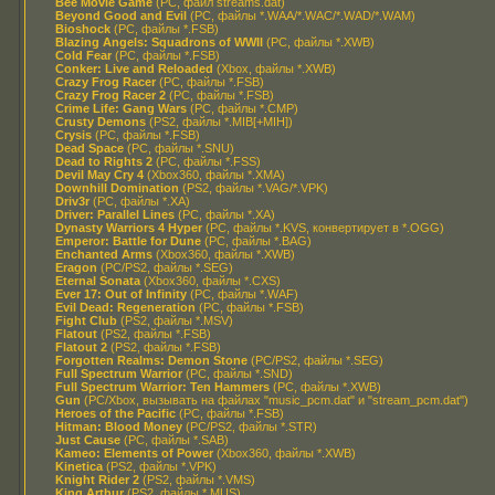
Bee Movie Game
(PC, файл streams.dat)
Beyond Good and Evil
(PC, файлы *.WAA/*.WAC/*.WAD/*.WAM)
Bioshock
(PC, файлы *.FSB)
Blazing Angels: Squadrons of WWII
(PC, файлы *.XWB)
Cold Fear
(PC, файлы *.FSB)
Conker: Live and Reloaded
(Xbox, файлы *.XWB)
Crazy Frog Racer
(PC, файлы *.FSB)
Crazy Frog Racer 2
(PC, файлы *.FSB)
Crime Life: Gang Wars
(PC, файлы *.CMP)
Crusty Demons
(PS2, файлы *.MIB[+MIH])
Crysis
(PC, файлы *.FSB)
Dead Space
(PC, файлы *.SNU)
Dead to Rights 2
(PC, файлы *.FSS)
Devil May Cry 4
(Xbox360, файлы *.XMA)
Downhill Domination
(PS2, файлы *.VAG/*.VPK)
Driv3r
(PC, файлы *.XA)
Driver: Parallel Lines
(PC, файлы *.XA)
Dynasty Warriors 4 Hyper
(PC, файлы *.KVS, конвертирует в *.OGG)
Emperor: Battle for Dune
(PC, файлы *.BAG)
Enchanted Arms
(Xbox360, файлы *.XWB)
Eragon
(PC/PS2, файлы *.SEG)
Eternal Sonata
(Xbox360, файлы *.CXS)
Ever 17: Out of Infinity
(PC, файлы *.WAF)
Evil Dead: Regeneration
(PC, файлы *.FSB)
Fight Club
(PS2, файлы *.MSV)
Flatout
(PS2, файлы *.FSB)
Flatout 2
(PS2, файлы *.FSB)
Forgotten Realms: Demon Stone
(PC/PS2, файлы *.SEG)
Full Spectrum Warrior
(PC, файлы *.SND)
Full Spectrum Warrior: Ten Hammers
(PC, файлы *.XWB)
Gun
(PC/Xbox, вызывать на файлах "music_pcm.dat" и "stream_pcm.dat")
Heroes of the Pacific
(PC, файлы *.FSB)
Hitman: Blood Money
(PC/PS2, файлы *.STR)
Just Cause
(PC, файлы *.SAB)
Kameo: Elements of Power
(Xbox360, файлы *.XWB)
Kinetica
(PS2, файлы *.VPK)
Knight Rider 2
(PS2, файлы *.VMS)
King Arthur
(PS2, файлы *.MUS)