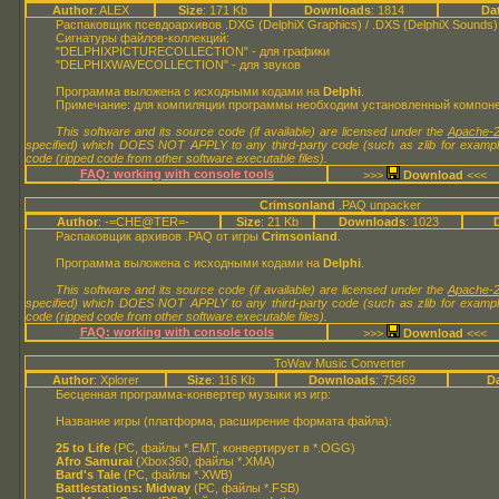
Author
: ALEX
Size
: 171 Kb
Downloads
: 1814
Da
Распаковщик псевдоархивов .DXG (DelphiX Graphics) / .DXS (DelphiX Sounds
Сигнатуры файлов-коллекций:
"DELPHIXPICTURECOLLECTION" - для графики
"DELPHIXWAVECOLLECTION" - для звуков
Программа выложена с исходными кодами на
Delphi
.
Примечание: для компиляции программы необходим установленный компон
This software and its source code (if available) are licensed under the
Apache-2
specified) which DOES NOT APPLY to any third-party code (such as zlib for examp
code (ripped code from other software executable files).
FAQ: working with console tools
>>>
<<<
Crimsonland
.PAQ unpacker
Author
: -=CHE@TER=-
Size
: 21 Kb
Downloads
: 1023
Распаковщик архивов .PAQ от игры
Crimsonland
.
Программа выложена с исходными кодами на
Delphi
.
This software and its source code (if available) are licensed under the
Apache-2
specified) which DOES NOT APPLY to any third-party code (such as zlib for examp
code (ripped code from other software executable files).
FAQ: working with console tools
>>>
<<<
ToWav Music Converter
Author
: Xplorer
Size
: 116 Kb
Downloads
: 75469
D
Бесценная программа-конвертер музыки из игр:
Название игры (платформа, расширение формата файла):
25 to Life
(PC, файлы *.EMT, конвертирует в *.OGG)
Afro Samurai
(Xbox360, файлы *.XMA)
Bard's Tale
(PC, файлы *.XWB)
Battlestations: Midway
(PC, файлы *.FSB)