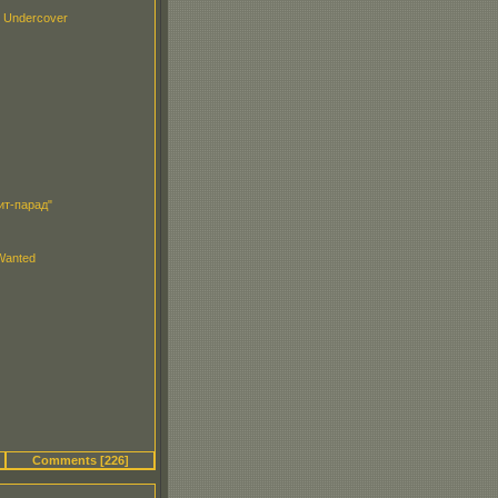
 Undercover
ит-парад"
 Wanted
Comments [226]