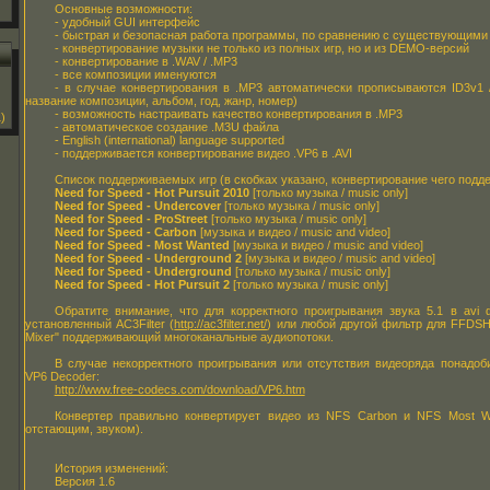
Основные возможности:
- удобный GUI интерфейс
- быстрая и безопасная работа программы, по сравнению с существующими
- конвертирование музыки не только из полных игр, но и из DEMO-версий
- конвертирование в .WAV / .MP3
- все композиции именуются
- в случае конвертирования в .MP3 автоматически прописываются ID3v1 /
название композиции, альбом, год, жанр, номер)
- возможность настраивать качество конвертирования в .MP3
)
- автоматическое создание .M3U файла
- English (international) language supported
- поддерживается конвертирование видео .VP6 в .AVI
Список поддерживаемых игр (в скобках указано, конвертирование чего подд
Need for Speed - Hot Pursuit 2010
[только музыка / music only]
Need for Speed - Undercover
[только музыка / music only]
Need for Speed - ProStreet
[только музыка / music only]
Need for Speed - Carbon
[музыка и видео / music and video]
Need for Speed - Most Wanted
[музыка и видео / music and video]
Need for Speed - Underground 2
[музыка и видео / music and video]
Need for Speed - Underground
[только музыка / music only]
Need for Speed - Hot Pursuit 2
[только музыка / music only]
Обратите внимание, что для корректного проигрывания звука 5.1 в avi
установленный AC3Filter (
http://ac3filter.net/
) или любой другой фильтр для FFDSH
Mixer" поддерживающий многоканальные аудиопотоки.
В случае некорректного проигрывания или отсутствия видеоряда понадоб
VP6 Decoder:
http://www.free-codecs.com/download/VP6.htm
Конвертер правильно конвертирует видео из NFS Carbon и NFS Most W
отстающим, звуком).
История изменений:
Версия 1.6