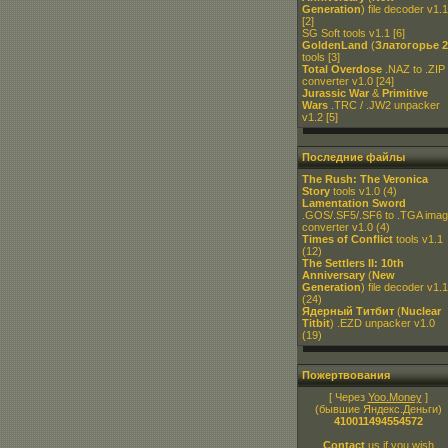
Generation
) file decoder v1.1
[2]
SG Soft tools v1.1
[6]
GoldenLand
(
Златогорье 2
tools
[3]
Total Overdose
.NAZ to .ZIP
converter v1.0
[24]
Jurassic War
&
Primitive
Wars
.TRC / .JW2 unpacker
v1.2
[5]
Последние файлы
The Rush: The Veronica
Story
tools v1.0
(4)
Lamentation Sword
.GOS/.SF5/.SF6 to .TGA ima
converter v1.0
(4)
Times of Conflict
tools v1.1
(12)
The Settlers II: 10th
Anniversary
(
New
Generation
) file decoder v1.1
(24)
Ядерный Титбит
(
Nuclear
Titbit
) .EZD unpacker v1.0
(19)
Пожертвования
[ Через
Yoo.Money
]
(бывшие Яндекс.Деньги)
410011494554572
Contact
us if you wish