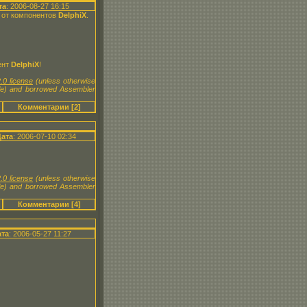
та
: 2006-08-27 16:15
) от компонентов
DelphiX
.
ент
DelphiX
!
.0 license
(unless otherwise
le) and borrowed Assembler
Комментарии [2]
Дата
: 2006-07-10 02:34
.0 license
(unless otherwise
le) and borrowed Assembler
Комментарии [4]
та
: 2006-05-27 11:27