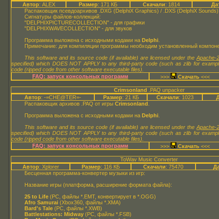
Автор
: ALEX
Размер
: 171 КБ
Скачали
: 1814
Да
Распаковщик псевдоархивов .DXG (DelphiX Graphics) / .DXS (DelphiX Sounds
Сигнатуры файлов-коллекций:
"DELPHIXPICTURECOLLECTION" - для графики
"DELPHIXWAVECOLLECTION" - для звуков
Программа выложена с исходными кодами на
Delphi
.
Примечание: для компиляции программы необходим установленный компон
This software and its source code (if available) are licensed under the
Apache-2
specified) which DOES NOT APPLY to any third-party code (such as zlib for examp
code (ripped code from other software executable files).
FAQ: запуск консольных программ
>>>
<<<
Crimsonland
.PAQ unpacker
Автор
: -=CHE@TER=-
Размер
: 21 КБ
Скачали
: 1023
Распаковщик архивов .PAQ от игры
Crimsonland
.
Программа выложена с исходными кодами на
Delphi
.
This software and its source code (if available) are licensed under the
Apache-2
specified) which DOES NOT APPLY to any third-party code (such as zlib for examp
code (ripped code from other software executable files).
FAQ: запуск консольных программ
>>>
<<<
ToWav Music Converter
Автор
: Xplorer
Размер
: 116 КБ
Скачали
: 75470
Да
Бесценная программа-конвертер музыки из игр:
Название игры (платформа, расширение формата файла):
25 to Life
(PC, файлы *.EMT, конвертирует в *.OGG)
Afro Samurai
(Xbox360, файлы *.XMA)
Bard's Tale
(PC, файлы *.XWB)
Battlestations: Midway
(PC, файлы *.FSB)