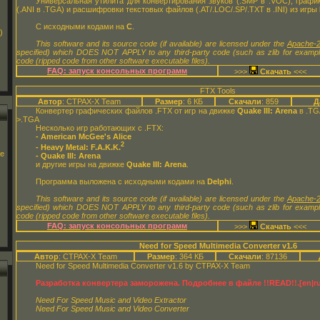
Универсальная утилита для конвертирования звуков (.SMP в .VOC), график
(.ANI в .TGA) и расшифровки текстовых файлов (.AT/.LOC/.SP/.TXT в .INI) из игры
С исходными кодами на
C
.
)
This software and its source code (if available) are licensed under the
Apache-2
specified) which DOES NOT APPLY to any third-party code (such as zlib for examp
code (ripped code from other software executable files).
FAQ: запуск консольных программ
>>>
<<<
FTX Tools
Автор
: CTPAX-X Team
Размер
: 6 КБ
Скачали
: 859
Д
Конвертер графических файлов .FTX от игр на движке
Quake III: Arena
в .TG
>.TGA
Несколько игр работающих с .FTX:
- American McGee's Alice
2
- Heavy Metal: F.A.K.K.
ge
- Quake III: Arena
и другие игры на движке
Quake III: Arena
.
Программа выложена с исходными кодами на
Delphi
.
This software and its source code (if available) are licensed under the
Apache-2
specified) which DOES NOT APPLY to any third-party code (such as zlib for examp
code (ripped code from other software executable files).
FAQ: запуск консольных программ
>>>
<<<
Need for Speed Multimedia Converter v1.6
Автор
: CTPAX-X Team
Размер
: 364 КБ
Скачали
: 87136
Need for Speed Multimedia Converter v1.6 by CTPAX-X Team
Разработка конвертера заморожена. Подробнее в файле !!READ!!.[en|ru]
Need For Speed Music and Video Extractor
Need For Speed Music and Video Converter