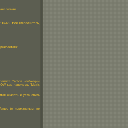
 аналогами
 ID3v2 тэги (исполнитель,
ерживается):
 файлах Carbon необходим
OW как, например, "Matrix
ится скачать и установить
anted (с нормальным, не