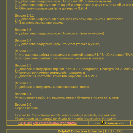
[+] Добавлена поддержка игры Hot Pursuit 2010 (только музыка)
[+] Добавлена информация об одной и исправлена у двух композиций из игры
[+] Обновлён кодировщик lame до версии 3.98.4
Версия 1.5.1
[+] Добавлена информация о чётырех композициях из игры Undercover
[+] Заменена иконка программы
Версия 1.5
[+] Добавлена поддержка игры Undercover (только музыка)
Версия 1.4
[+] Добавлена поддержка игры ProStreet (только музыка)
Версия 1.3.1
[+] Исправлена работа программы с русской версией NFS: U2 из серии "EA Х
[+] Исправлена ошибка с сохранением настроек в реестре
Версия 1.3
[+] добавлена поддержка игр Hot Pursuit 2, Underground, Underground 2, Most
[+] полностью изменен интерфейс программы
[+] добавлены настройки качества кодирования в MP3
Версия 1.2
[+] добавлена поддержка конвертирования видео
Версия 1.1
[+] исправлена работа с национальными буквами в имени каталогов
Версия 1.0
Первая версия
License for this software and its source code (if available) are unknown.
Please reach its author(s) for details or specific permissions if required.
FAQ: запуск консольных программ
>>>
<<<
DelphiX Collection Extractor
(.DXG / .DXS)