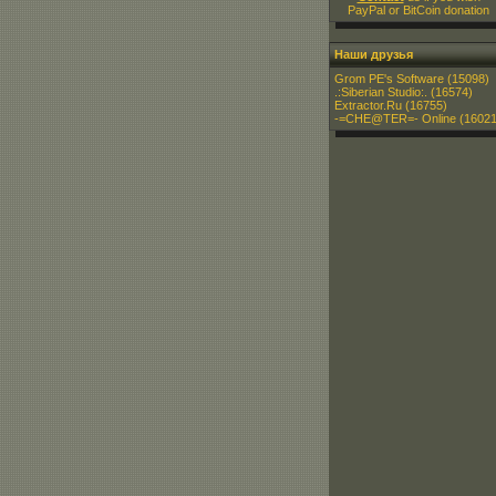
PayPal or BitCoin donation
Наши друзья
Grom PE's Software
(15098)
.:Siberian Studio:.
(16574)
Extractor.Ru
(16755)
-=CHE@TER=- Online
(16021