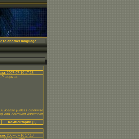
X
ата
: 2007-07-10 17:18
ZIP формат.
.0 license
(unless otherwise
le) and borrowed Assembler
Комментарии [5]
ата
: 2007-07-10 17:18