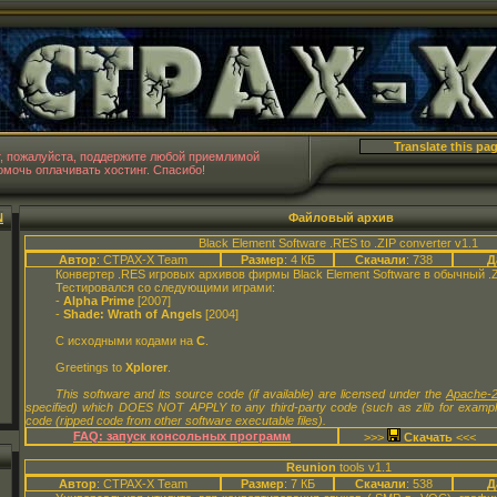
CTPAX-
т, пожалуйста, поддержите любой приемлимой
мочь оплачивать хостинг. Спасибо!
N
Файловый архив
Black Element Software .RES to .ZIP converter v1.1
Автор
: CTPAX-X Team
Размер
: 4 КБ
Скачали
: 738
Д
Конвертер .RES игровых архивов фирмы Black Element Software в обычный .
Тестировался со следующими играми:
-
Alpha Prime
[2007]
-
Shade: Wrath of Angels
[2004]
С исходными кодами на
C
.
Greetings to
Xplorer
.
This software and its source code (if available) are licensed under the
Apache-2
specified) which DOES NOT APPLY to any third-party code (such as zlib for examp
code (ripped code from other software executable files).
FAQ: запуск консольных программ
>>>
<<<
Reunion
tools v1.1
Автор
: CTPAX-X Team
Размер
: 7 КБ
Скачали
: 538
Д