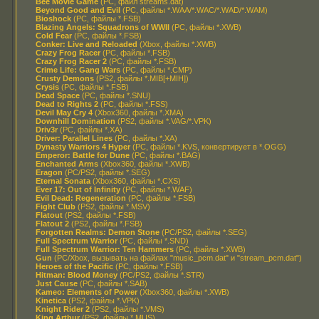
Bee Movie Game
(PC, файл streams.dat)
Beyond Good and Evil
(PC, файлы *.WAA/*.WAC/*.WAD/*.WAM)
Bioshock
(PC, файлы *.FSB)
Blazing Angels: Squadrons of WWII
(PC, файлы *.XWB)
Cold Fear
(PC, файлы *.FSB)
Conker: Live and Reloaded
(Xbox, файлы *.XWB)
Crazy Frog Racer
(PC, файлы *.FSB)
Crazy Frog Racer 2
(PC, файлы *.FSB)
Crime Life: Gang Wars
(PC, файлы *.CMP)
Crusty Demons
(PS2, файлы *.MIB[+MIH])
Crysis
(PC, файлы *.FSB)
Dead Space
(PC, файлы *.SNU)
Dead to Rights 2
(PC, файлы *.FSS)
Devil May Cry 4
(Xbox360, файлы *.XMA)
Downhill Domination
(PS2, файлы *.VAG/*.VPK)
Driv3r
(PC, файлы *.XA)
Driver: Parallel Lines
(PC, файлы *.XA)
Dynasty Warriors 4 Hyper
(PC, файлы *.KVS, конвертирует в *.OGG)
Emperor: Battle for Dune
(PC, файлы *.BAG)
Enchanted Arms
(Xbox360, файлы *.XWB)
Eragon
(PC/PS2, файлы *.SEG)
Eternal Sonata
(Xbox360, файлы *.CXS)
Ever 17: Out of Infinity
(PC, файлы *.WAF)
Evil Dead: Regeneration
(PC, файлы *.FSB)
Fight Club
(PS2, файлы *.MSV)
Flatout
(PS2, файлы *.FSB)
Flatout 2
(PS2, файлы *.FSB)
Forgotten Realms: Demon Stone
(PC/PS2, файлы *.SEG)
Full Spectrum Warrior
(PC, файлы *.SND)
Full Spectrum Warrior: Ten Hammers
(PC, файлы *.XWB)
Gun
(PC/Xbox, вызывать на файлах "music_pcm.dat" и "stream_pcm.dat")
Heroes of the Pacific
(PC, файлы *.FSB)
Hitman: Blood Money
(PC/PS2, файлы *.STR)
Just Cause
(PC, файлы *.SAB)
Kameo: Elements of Power
(Xbox360, файлы *.XWB)
Kinetica
(PS2, файлы *.VPK)
Knight Rider 2
(PS2, файлы *.VMS)
King Arthur
(PS2, файлы *.MUS)