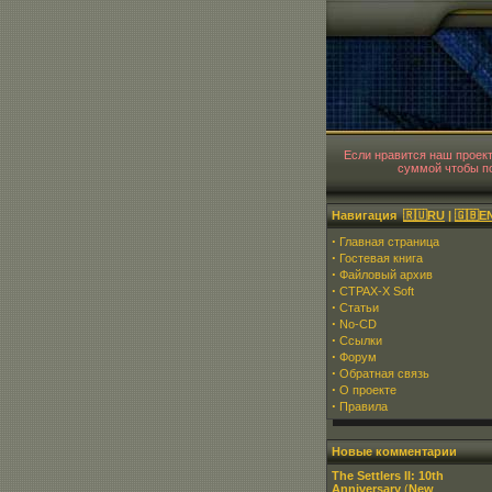
Если нравится наш проек
суммой чтобы по
Навигация
🇷🇺RU
|
🇬🇧E
·
Главная страница
·
Гостевая книга
·
Файловый архив
·
CTPAX-X Soft
·
Статьи
·
No-CD
·
Ссылки
·
Форум
·
Обратная связь
·
О проекте
·
Правила
Новые комментарии
The Settlers II: 10th
Anniversary
(
New