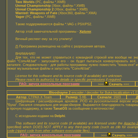
Two Worlds
(PC, файлы *.XWB)
Unreal Championship
(Xbox, файлы *.XWB)
Unreal Championship 2
(Xbox, файлы *.XWB)
Wanted: Weapons of Fate
(Xbox360, файлы *.XMA)
Yager
(PC, файлы *.XWB)
Также поддерживаются файлы *.VAG с PSX/PS2.
Автор этой замечательной программы -
Xplorer
.
Вечный респект ему за эту утилиту!
/!\
Программа размещена на сайте с разрешения автора.
ВНИМАНИЕ!
Для тех, кто не может справиться с командной строкой или вообще не знае
файл "ConvAll.bat" - запускайте его - он будет пытаться конвертировать всё
каталоге. Следовательно - для работы программы нужно поместить "towav.exe" и "C
лежат музыкальные файлы и запустить "ConvAll.bat".
License for this software and its source code (if available) are unknown.
Please reach its author(s) for details or specific permissions if required.
FAQ: запуск консольных программ
>>>
<<<
Bloodrayne 2
encoder / decoder for Buka localization v1.0
Автор
: CTPAX-X Team
Размер
: 5 КБ
Скачали
: 1503
Д
Шифровщик / расшифровщик архивов .POD из русскоязычной версии иг
"Бука". Писался специально для модмэйкеров. Выражется благодарность товар
и прочую поддержку, а также
TanatOS
за сообщение о неточностях!
С исходными кодами на
Delphi
.
This software and its source code (if available) are licensed under the
Apache-2
specified) which DOES NOT APPLY to any third-party code (such as zlib for examp
code (ripped code from other software executable files).
FAQ: запуск консольных программ
>>>
<<<