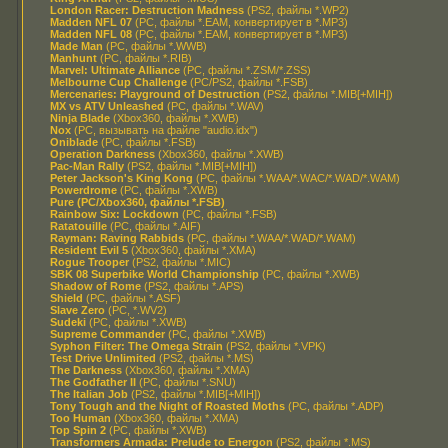
London Racer: Destruction Madness
(PS2, файлы *.WP2)
Madden NFL 07
(PC, файлы *.EAM, конвертирует в *.MP3)
Madden NFL 08
(PC, файлы *.EAM, конвертирует в *.MP3)
Made Man
(PC, файлы *.WWB)
Manhunt
(PC, файлы *.RIB)
Marvel: Ultimate Alliance
(PC, файлы *.ZSM/*.ZSS)
Melbourne Cup Challenge
(PC/PS2, файлы *.FSB)
Mercenaries: Playground of Destruction
(PS2, файлы *.MIB[+MIH])
MX vs ATV Unleashed
(PC, файлы *.WAV)
Ninja Blade
(Xbox360, файлы *.XWB)
Nox
(PC, вызывать на файле "audio.idx")
Oniblade
(PC, файлы *.FSB)
Operation Darkness
(Xbox360, файлы *.XWB)
Pac-Man Rally
(PS2, файлы *.MIB[+MIH])
Peter Jackson's King Kong
(PC, файлы *.WAA/*.WAC/*.WAD/*.WAM)
Powerdrome
(PC, файлы *.XWB)
Pure (PC/Xbox360, файлы *.FSB)
Rainbow Six: Lockdown
(PC, файлы *.FSB)
Ratatouille
(PC, файлы *.AIF)
Rayman: Raving Rabbids
(PC, файлы *.WAA/*.WAD/*.WAM)
Resident Evil 5
(Xbox360, файлы *.XMA)
Rogue Trooper
(PS2, файлы *.MIC)
SBK 08 Superbike World Championship
(PC, файлы *.XWB)
Shadow of Rome
(PS2, файлы *.APS)
Shield
(PC, файлы *.ASF)
Slave Zero
(PC, *.WV2)
Sudeki
(PC, файлы *.XWB)
Supreme Commander
(PC, файлы *.XWB)
Syphon Filter: The Omega Strain
(PS2, файлы *.VPK)
Test Drive Unlimited
(PS2, файлы *.MS)
The Darkness
(Xbox360, файлы *.XMA)
The Godfather II
(PC, файлы *.SNU)
The Italian Job
(PS2, файлы *.MIB[+MIH])
Tony Tough and the Night of Roasted Moths
(PC, файлы *.ADP)
Too Human
(Xbox360, файлы *.XMA)
Top Spin 2
(PC, файлы *.XWB)
Transformers Armada: Prelude to Energon
(PS2, файлы *.MS)