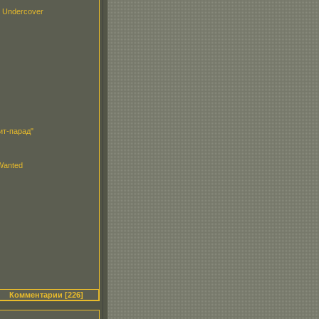
 Undercover
ит-парад"
 Wanted
Комментарии [226]