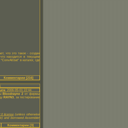
т, что это такое - создан
, что находится в текущем
onvAll.bat" в каталог, где
Комментарии [216]
1
ата
: 2006-05-01 22:44
ры
Bloodrayne 2
от фирмы
ищу
RAYN3
, за тестирование
.0 license
(unless otherwise
le) and borrowed Assembler
Комментарии [3]