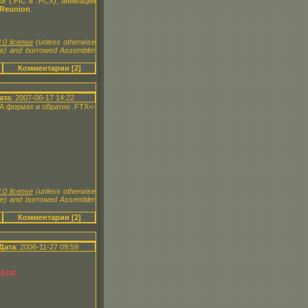
и (.PIC в .PCX), анимации
Reunion
.
.0 license
(unless otherwise
le) and borrowed Assembler
Комментарии [2]
ата
: 2007-06-17 14:22
A формат и обратно .FTX<-
.0 license
(unless otherwise
le) and borrowed Assembler
Комментарии [2]
Дата
: 2006-11-27 09:59
.txt.