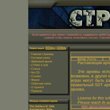
CT
Если нравится наш проект, пожалуйста, поддержите любой 
суммой чтобы помочь оплачивать хостинг. Спасибо
Навигация
🇷🇺RU
|
🇬🇧EN
·
Главная страница
·
Гостевая книга
Автор
: jTommy
·
Файловый архив
Распаковщик арх
·
CTPAX-X Soft
·
Статьи
Эти архивы исп
·
No-CD
возможно, в других 
·
Ссылки
·
Форум
играх могут быть р
·
Обратная связь
правильный SDT архи
·
О проекте
архива.
·
Правила
License for this so
Новые комментарии
Please reach its au
The Settlers II: 10th
FAQ: запуск консол
Anniversary
(
New