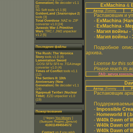
Generation
) file decoder v1.1
ExMachina
&
[2]
SG Soft tools v1.1
[6]
Автор
: jTommy
Р
GoldenLand
(
Златогорье 2
)
Распаковшик и у
tools
[3]
-
ExMachina
(
Har
Total Overdose
.NAZ to .ZIP
converter v1.0
[24]
-
ExMachina - Ме
Jurassic War
&
Primitive
-
Магия войны -
Wars
.TRC / .JW2 unpacker
v1.2
[5]
-
Магия войны -
Последние файлы
Подробное опис
архива.
The Rush: The Veronica
Story
tools v1.0
(4)
Lamentation Sword
License for this so
.GOS/.SF5/.SF6 to .TGA image
converter v1.0
(4)
Please reach its au
Times of Conflict
tools v1.1
FAQ: запуск консол
(12)
The Settlers II: 10th
Anniversary
(
New
Daw
Generation
) file decoder v1.1
Автор
: jTommy
Р
(24)
Ядерный Титбит
(
Nuclear
Распаковщик архи
Titbit
) .EZD unpacker v1.0
(19)
Поддерживаемые
-
Impossible Creat
Пожертвования
-
Homeworld II (.b
[ Через
Yoo.Money
]
-
W40k Dawn of Wa
(бывшие Яндекс.Деньги)
-
W40k Dawn of Wa
410011494554572
-
W40k Dawn of Wa
Contact
us if you wish