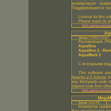
конвертирует гра
Поддерживаются тол
License for this so
Please reach its au
FAQ: запуск консол
Aq
Автор
: CTPAX-X Team
Распаковщик .PAK
AquaNox
AquaNox 2 - Reve
AquaMark 3
С исходными код
This software and
Apache-2.0 license
(u
any third-party code 
(ripped code from other
FAQ: запуск консол
MegaM
Автор
: Grom PE
Конвертер график
Для конвертации пом