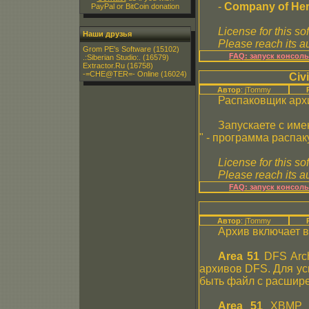
-
Company of Her
PayPal or BitCoin donation
License for this so
Наши друзья
Please reach its au
Grom PE's Software
(15102)
FAQ: запуск консол
.:Siberian Studio:.
(16579)
Extractor.Ru
(16758)
-=CHE@TER=- Online
(16024)
Civi
Автор
: jTommy
Распаковщик арх
Запускаете с име
" - программа распак
License for this so
Please reach its au
FAQ: запуск консол
Автор
: jTommy
Архив включает в
Area 51
DFS Arch
архивов DFS. Для ус
быть файл с расшир
Area 51
XBMP to