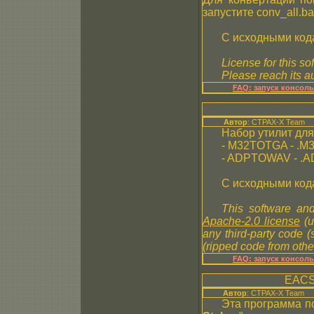
запустите conv_all.ba
С исходными код
License for this so
Please reach its au
FAQ: запуск консол
Автор
: CTPAX-X Team
Набор утилит дл
- M32TOTGA - .M32
- ADPTOWAV - .AD
С исходными код
This software and
Apache-2.0 license
(u
any third-party code 
(ripped code from other
FAQ: запуск консол
EACS 
Автор
: CTPAX-X Team
Эта программа по