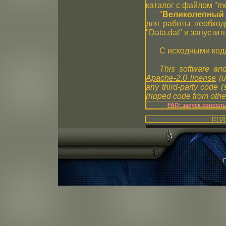
каталог с файлом "mov
"
Великолепный
для работы необход
"Data.dat" и запустить
С исходными код
This software and
Apache-2.0 license
(u
any third-party code 
(ripped code from other
FAQ: запуск консол
[1]
[2]
П