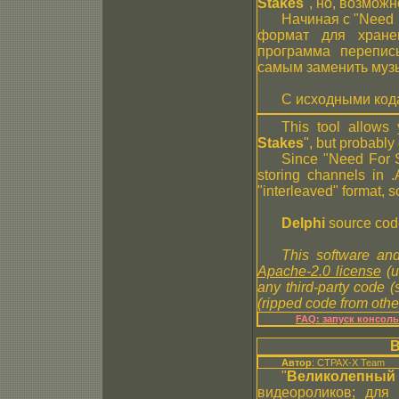
Stakes
", но, возможн
Начиная с "Need 
формат для хране
программа переписы
самым заменить музы
С исходными код
This tool allows
Stakes
", but probably
Since "Need For S
storing channels in .
"interleaved" format, 
Delphi
source cod
This software and
Apache-2.0 license
(u
any third-party code 
(ripped code from other
FAQ: запуск консол
В
Автор
: CTPAX-X Team
"
Великолепны
видеороликов; для