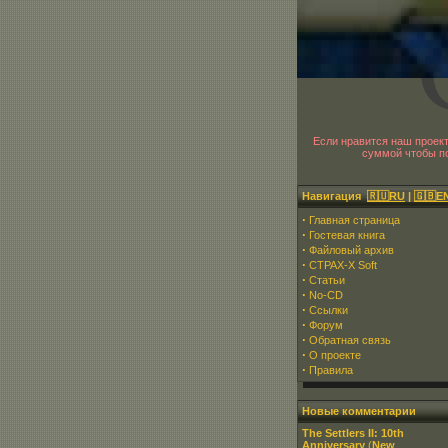
Если нравится наш проек
суммой чтобы по
Навигация
🇷🇺RU
|
🇬🇧E
·
Главная страница
·
Гостевая книга
·
Файловый архив
·
CTPAX-X Soft
·
Статьи
·
No-CD
·
Ссылки
·
Форум
·
Обратная связь
·
О проекте
·
Правила
Новые комментарии
The Settlers II: 10th
Anniversary
(
New