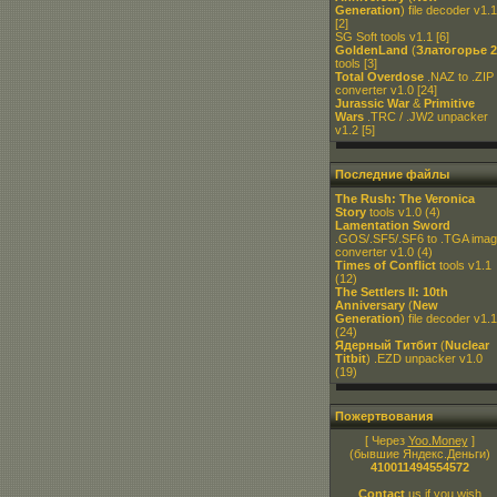
Generation
) file decoder v1.1
[2]
SG Soft tools v1.1
[6]
GoldenLand
(
Златогорье 2
tools
[3]
Total Overdose
.NAZ to .ZIP
converter v1.0
[24]
Jurassic War
&
Primitive
Wars
.TRC / .JW2 unpacker
v1.2
[5]
Последние файлы
The Rush: The Veronica
Story
tools v1.0
(4)
Lamentation Sword
.GOS/.SF5/.SF6 to .TGA ima
converter v1.0
(4)
Times of Conflict
tools v1.1
(12)
The Settlers II: 10th
Anniversary
(
New
Generation
) file decoder v1.1
(24)
Ядерный Титбит
(
Nuclear
Titbit
) .EZD unpacker v1.0
(19)
Пожертвования
[ Через
Yoo.Money
]
(бывшие Яндекс.Деньги)
410011494554572
Contact
us if you wish