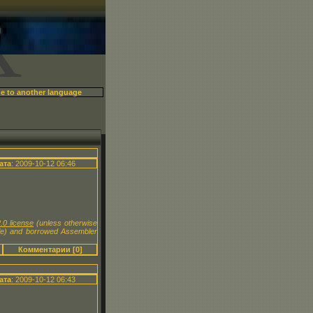
X
ата
: 2009-10-12 06:46
.0 license
(unless otherwise
le) and borrowed Assembler
Комментарии [0]
ата
: 2009-10-12 06:43