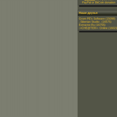
PayPal or BitCoin donation
Наши друзья
Grom PE's Software
(15098)
.:Siberian Studio:.
(16575)
Extractor.Ru
(16755)
-=CHE@TER=- Online
(16021