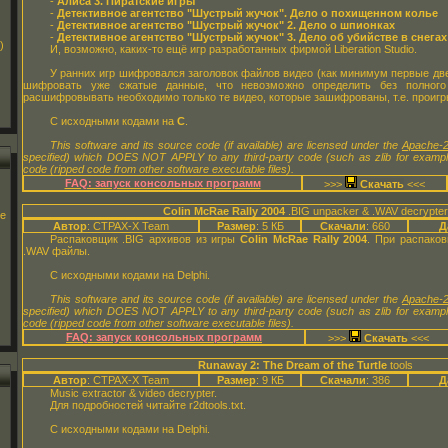
-
Алиса 3. Пиратские игры
-
Детективное агентство "Шустрый жучок". Дело о похищенном колье
-
Детективное агентство "Шустрый жучок" 2. Дело о шпионках
-
Детективное агентство "Шустрый жучок" 3. Дело об убийстве в снегах
)
И, возможно, каких-то ещё игр разработанных фирмой Liberation Studio.
У ранних игр шифровался заголовок файлов видео (как минимум первые две 
шифровать уже сжатые данные, что невозможно определить без полного 
расшифровывать необходимо только те видео, которые зашифрованы, т.е. проиг
С исходными кодами на
C
.
This software and its source code (if available) are licensed under the
Apache-2
specified) which DOES NOT APPLY to any third-party code (such as zlib for examp
code (ripped code from other software executable files).
FAQ: запуск консольных программ
>>>
<<<
Colin McRae Rally 2004
.BIG unpacker & .WAV decrypter
ge
Автор
: CTPAX-X Team
Размер
: 5 КБ
Скачали
: 660
Д
Распаковщик .BIG архивов из игры
Colin McRae Rally 2004
. При распако
.WAV файлы.
С исходными кодами на Delphi.
This software and its source code (if available) are licensed under the
Apache-2
specified) which DOES NOT APPLY to any third-party code (such as zlib for examp
code (ripped code from other software executable files).
FAQ: запуск консольных программ
>>>
<<<
Runaway 2: The Dream of the Turtle
tools
Автор
: CTPAX-X Team
Размер
: 9 КБ
Скачали
: 386
Д
Music extractor & video decrypter.
Для подробностей читайте r2dtools.txt.
С исходными кодами на Delphi.