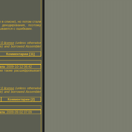
в списке), но потом стали
декодирования, поэтому
рываются с ошибками.
.0 license
(unless otherwise
le) and borrowed Assembler
Комментарии [11]
ата
: 2009-10-12 06:42
вке также расшифровывает
.0 license
(unless otherwise
le) and borrowed Assembler
Комментарии [2]
ата
: 2009-09-02 07:09