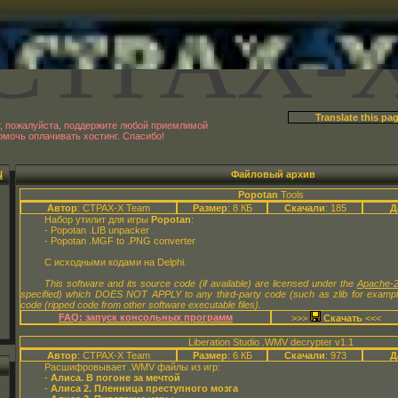
CTPAX-
т, пожалуйста, поддержите любой приемлимой
мочь оплачивать хостинг. Спасибо!
N
Файловый архив
Popotan
Tools
Автор
: CTPAX-X Team
Размер
: 8 КБ
Скачали
: 185
Д
Набор утилит для игры
Popotan
:
- Popotan .LIB unpacker
- Popotan .MGF to .PNG converter
С исходными кодами на Delphi.
This software and its source code (if available) are licensed under the
Apache-2
specified) which DOES NOT APPLY to any third-party code (such as zlib for examp
code (ripped code from other software executable files).
FAQ: запуск консольных программ
>>>
<<<
Liberation Studio .WMV decrypter v1.1
Автор
: CTPAX-X Team
Размер
: 6 КБ
Скачали
: 973
Д
Расшифровывает .WMV файлы из игр:
-
Алиса. В погоне за мечтой
-
Алиса 2. Пленница преступного мозга