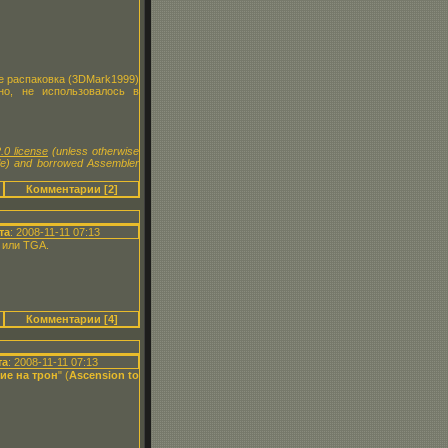
же распаковка (3DMark1999)
о, не использовалось в
.0 license
(unless otherwise
le) and borrowed Assembler
Комментарии [2]
та
: 2008-11-11 07:13
 или TGA.
Комментарии [4]
та
: 2008-11-11 07:13
ие на трон
" (
Ascension to