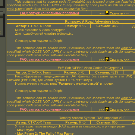
This software and its source code (if available) are licensed under the
Apache-2
specified) which DOES NOT APPLY to any third-party code (such as zlib for examp
code (ripped code from other software executable files).
FAQ: запуск консольных программ
>>>
<<<
Runaway: A Road Adventure
tools
Автор
: CTPAX-X Team
Размер
: 9 КБ
Скачали
: 445
Д
Music extractor & video decrypter.
)
Для подробностей читайте rrdtools.txt.
С исходными кодами на Delphi.
This software and its source code (if available) are licensed under the
Apache-2
specified) which DOES NOT APPLY to any third-party code (such as zlib for examp
code (ripped code from other software executable files).
FAQ: запуск консольных программ
>>>
<<<
ExE-Soft "XPEH" Video Codec DeCrypter v1.1
Автор
: CTPAX-X Team
Размер
: 5 КБ
Скачали
: 4219
Д
Расшифровывает видеоданные в .DAT файлах (на самом деле это .AVI) от
Software (ExE-Soft), где используется т.н. "XPEH" кодек.
Используется в играх типа "
Рандеву с незнакомкой
" и прочих.
С исходными кодами на Delphi.
This software and its source code (if available) are licensed under the
Apache-2
specified) which DOES NOT APPLY to any third-party code (such as zlib for examp
code (ripped code from other software executable files).
FAQ: запуск консольных программ
>>>
<<<
Remedy Archive System .RAS unpacker v1.0
Автор
: CTPAX-X Team
Размер
: 6 КБ
Скачали
: 955
Д
Утилита распаковывающая .RAS архивы из следующих игр и программ:
-
Max Payne
-
Max Payne 2: The Fall of Max Payne