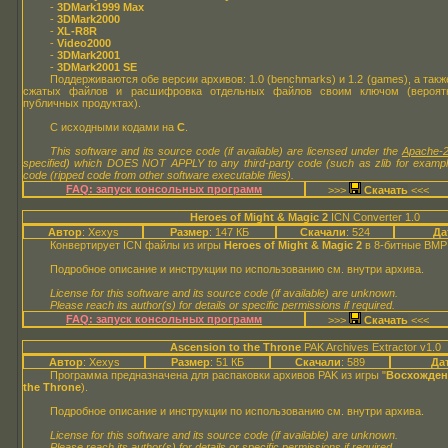
-
3DMark1999 Max
-
3DMark2000
-
XL-R8R
-
Video2000
-
3DMark2001
-
3DMark2001 SE
Поддерживаются обе версии архивов: 1.0 (benchmarks) и 1.2 (games), а так
сжатых файлов и расшифровка отдельных файлов своим ключом (вероятн
публичных продуктах).
С исходными кодами на
C
.
This software and its source code (if available) are licensed under the
Apache-2
specified) which DOES NOT APPLY to any third-party code (such as zlib for examp
code (ripped code from other software executable files).
FAQ: запуск консольных программ
>>>
<<<
Heroes of Might & Magic 2
ICN Converter 1.0
Автор
: Xexys
Размер
: 147 КБ
Скачали
: 524
Да
Конвертирует ICN файлы из игры
Heroes of Might & Magic 2
в 8-битные BMP
Подробное описание и инструкции по использованию см. внутри архива.
License for this software and its source code (if available) are unknown.
Please reach its author(s) for details or specific permissions if required.
FAQ: запуск консольных программ
>>>
<<<
Ascension to the Throne
PAK Archives Extractor v1.0
Автор
: Xexys
Размер
: 51 КБ
Скачали
: 589
Да
Программа предназначена для распаковки архивов PAK из игры "
Восхожден
the Throne
).
Подробное описание и инструкции по использованию см. внутри архива.
License for this software and its source code (if available) are unknown.
Please reach its author(s) for details or specific permissions if required.