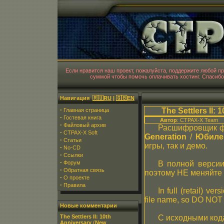
CT
Если нравится наш проект, пожалуйста, поддержите любой 
суммой чтобы помочь оплачивать хостинг. Спасибо
Навигация
🇷🇺RU
|
🇬🇧EN
·
The Settlers II: 
Главная страница
·
Гостевая книга
Автор
: CTPAX-X Team
·
Файловый архив
Расшифровщик ф
·
CTPAX-X Soft
Generation
/
Юбиле
·
Статьи
игры, так и демо.
·
No-CD
·
Ссылки
·
Форум
В полной версии
·
Обратная связь
поэтому НЕ меняйте
·
О проекте
·
Правила
In full (retail) v
file name, so DO NOT
Новые комментарии
The Settlers II: 10th
С исходными код
Anniversary
(
New