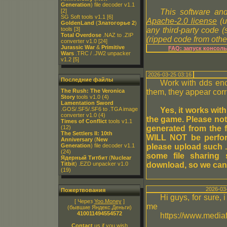
Generation
) file decoder v1.1
[2]
This software and
SG Soft tools v1.1
[6]
Apache-2.0 license
(u
GoldenLand
(
Златогорье 2
)
tools
[3]
any third-party code 
Total Overdose
.NAZ to .ZIP
(ripped code from other
converter v1.0
[24]
Jurassic War
&
Primitive
FAQ: запуск консол
Wars
.TRC / .JW2 unpacker
v1.2
[5]
2026-03-25 03:16
Последние файлы
Work with dds encr
The Rush: The Veronica
them, they appear corru
Story
tools v1.0
(4)
Lamentation Sword
.GOS/.SF5/.SF6 to .TGA image
Yes, it works wit
converter v1.0
(4)
the game. Please note
Times of Conflict
tools v1.1
(12)
generated from the f
The Settlers II: 10th
WILL NOT be performe
Anniversary
(
New
Generation
) file decoder v1.1
please upload such .
(24)
some file sharing s
Ядерный Титбит
(
Nuclear
Titbit
) .EZD unpacker v1.0
download, so we can
(19)
2026-03
Пожертвования
Hi guys, for sure, 
[ Через
Yoo.Money
]
me
(бывшие Яндекс.Деньги)
410011494554572
https://www.mediaf
Contact
us if you wish