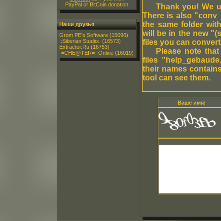
PayPal or BitCoin donation
Thank you! We up
There is also "conv_a
the same folder with
Наши друзья
will be in the new "
Grom PE's Software
(15096)
.:Siberian Studio:.
(16573)
files you can convert
Extractor.Ru
(16753)
Please note that
-=CHE@TER=- Online
(16019)
files "help_gebaude
their names contains
tool can see them.
Ваше имя: