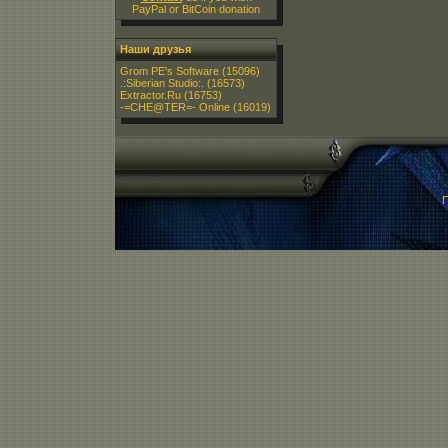
PayPal or BitCoin donation
Наши друзья
Grom PE's Software
(15096)
.:Siberian Studio:.
(16573)
Extractor.Ru
(16753)
-=CHE@TER=- Online
(16019)
П