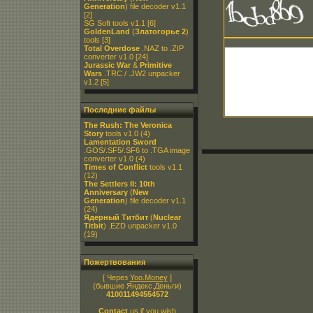
Generation
) file decoder v1.1
[2]
SG Soft tools v1.1
[6]
GoldenLand
(
Златогорье 2
)
tools
[3]
Total Overdose
.NAZ to .ZIP
converter v1.0
[24]
Jurassic War
&
Primitive
Wars
.TRC / .JW2 unpacker
v1.2
[5]
Последние файлы
The Rush: The Veronica
Story
tools v1.0
(4)
Lamentation Sword
.GOS/.SF5/.SF6 to .TGA image
converter v1.0
(4)
Times of Conflict
tools v1.1
(12)
The Settlers II: 10th
Anniversary
(
New
Generation
) file decoder v1.1
(24)
Ядерный Титбит
(
Nuclear
Titbit
) .EZD unpacker v1.0
(19)
Пожертвования
[ Через
Yoo.Money
]
(бывшие Яндекс.Деньги)
410011494554572
Contact
us if you wish