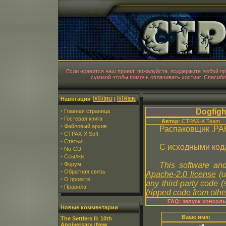
CT
Если нравится наш проект, пожалуйста, поддержите любой 
суммой чтобы помочь оплачивать хостинг. Спасибо
Навигация
🇷🇺RU
|
🇬🇧EN
·
Dogfight
Главная страница
·
Гостевая книга
Автор
: CTPAX-X Team
·
Файловый архив
Распаковщик .PA
·
CTPAX-X Soft
·
Статьи
С исходными код
·
No-CD
·
Ссылки
·
Форум
This software and
·
Обратная связь
Apache-2.0 license
(u
·
О проекте
any third-party code 
·
Правила
(ripped code from other
FAQ: запуск консол
Новые комментарии
Ваше имя:
The Settlers II: 10th
Anniversary
(
New