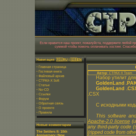
CT
Если нравится наш проект, пожалуйста, поддержите любой 
суммой чтобы помочь оплачивать хостинг. Спасибо
Навигация
🇷🇺RU
|
🇬🇧EN
·
Главная страница
·
Гостевая книга
Автор
: CTPAX-X Team
·
Файловый архив
Набор утилит дл
·
CTPAX-X Soft
GoldenLand .PA
·
Статьи
GoldenLand .CSX
·
No-CD
.CSX
·
Ссылки
·
Форум
·
Обратная связь
С исходными код
·
О проекте
·
Правила
This software and
Apache-2.0 license
(u
Новые комментарии
any third-party code 
The Settlers II: 10th
(ripped code from other
Anniversary
(
New