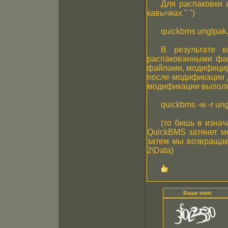
Для распаковки 
кавычках " ")
quickbms unglpak
В результате 
распакованными фай
файлами, модифицир
после модификации д
модификации выполн
quickbms -w -r un
(то бишь в изнач
QuickBMS затянет м
затем мы возвращае
2\Data)
Ваше имя: