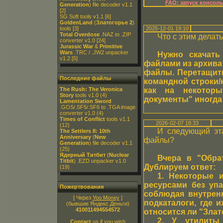
FAQ: запуск консол
Generation
) file decoder v1.1
[2]
SG Soft tools v1.1
[6]
GoldenLand
(
Златогорье 2
)
tools
[3]
2025-12-01 19:10
Total Overdose
.NAZ to .ZIP
Что с этим делат
converter v1.0
[24]
Jurassic War
&
Primitive
Wars
.TRC / .JW2 unpacker
Нужно скачат
v1.2
[5]
файлами из архива 
файлы. Перетащить 
Последние файлы
командной строки/к
The Rush: The Veronica
как на некотор
Story
tools v1.0
(4)
документы" иногда 
Lamentation Sword
.GOS/.SF5/.SF6 to .TGA image
converter v1.0
(4)
Times of Conflict
tools v1.1
2026-02-07 18:33
(12)
И следующий эта
The Settlers II: 10th
Anniversary
(
New
файлы?
Generation
) file decoder v1.1
(25)
Ядерный Титбит
(
Nuclear
Вчера в "Обра
Titbit
) .EZD unpacker v1.0
Дублируем ответ:
(19)
1. Некоторые и
ресурсами без упа
Пожертвования
соблюдая внутрен
[ Через
Yoo.Money
]
подкаталоги, где 
(бывшие Яндекс.Деньги)
410011494554572
относится ли "Злато
2. У утилиты
Contact
us if you wish