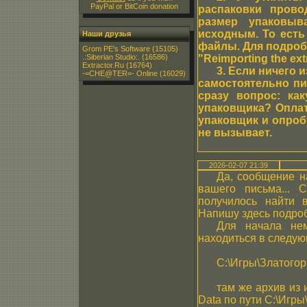
PayPal or BitCoin donation
распаковки прово
размер упаковы
исходным. То есть
Наши друзья
файлы. Для подроб
Grom PE's Software
(15105)
.:Siberian Studio:.
(16586)
"Reimporting the extr
Extractor.Ru
(16764)
3. Если ничего 
-=CHE@TER=- Online
(16029)
самостоятельно пи
сразу вопрос: ка
упаковщика? Оплат
упаковщик и опробу
не вызывает.
2026-02-07 21:39
Да, сообщение н
вашего письма... 
получилось найти в
Напишу здесь подроб
Для начала не
находиться в следу
C:\Игры\Златого
там же архив из 
Data по пути C:\Игры