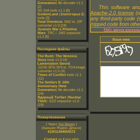
Generation
) file decoder v1.1
[2]
This software and
SG Soft tools v1.1
[6]
Apache-2.0 license
(u
GoldenLand
(
Златогорье 2
)
tools
[3]
any third-party code 
Total Overdose
.NAZ to .ZIP
(ripped code from other
converter v1.0
[24]
Jurassic War
&
Primitive
FAQ: запуск консол
Wars
.TRC / .JW2 unpacker
v1.2
[5]
Ваше имя:
Последние файлы
The Rush: The Veronica
Story
tools v1.0
(4)
Lamentation Sword
.GOS/.SF5/.SF6 to .TGA image
converter v1.0
(4)
Times of Conflict
tools v1.1
(12)
The Settlers II: 10th
Anniversary
(
New
Generation
) file decoder v1.1
(24)
Ядерный Титбит
(
Nuclear
Titbit
) .EZD unpacker v1.0
(19)
Пожертвования
[ Через
Yoo.Money
]
(бывшие Яндекс.Деньги)
410011494554572
Contact
us if you wish