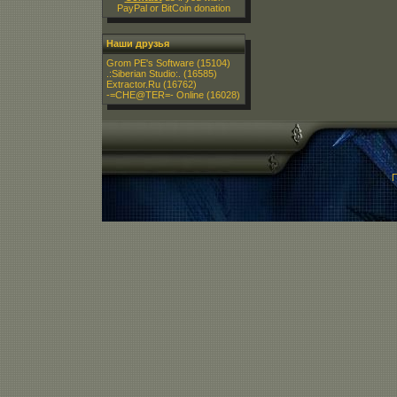
PayPal or BitCoin donation
Наши друзья
Grom PE's Software
(15104)
.:Siberian Studio:.
(16585)
Extractor.Ru
(16762)
-=CHE@TER=- Online
(16028)
П