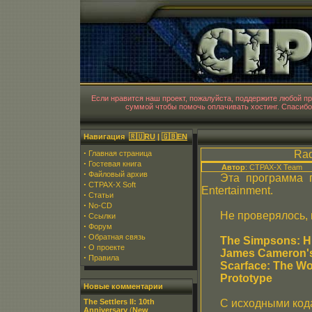
CT
Если нравится наш проект, пожалуйста, поддержите любой 
суммой чтобы помочь оплачивать хостинг. Спасибо
Навигация
🇷🇺RU
|
🇬🇧EN
·
Rad
Главная страница
·
Гостевая книга
Автор
: CTPAX-X Team
·
Файловый архив
Эта программа п
·
CTPAX-X Soft
Entertainment.
·
Статьи
·
No-CD
Не проверялось, 
·
Ссылки
·
Форум
·
Обратная связь
The Simpsons: H
·
О проекте
James Cameron's
·
Правила
Scarface: The Wo
Prototype
Новые комментарии
The Settlers II: 10th
С исходными код
Anniversary
(
New