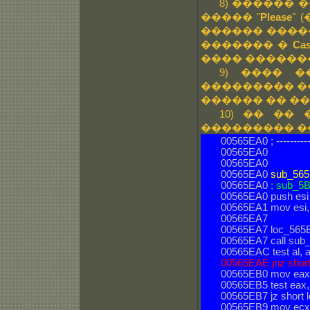
8) ������
����� "
Please
" 
������ �����
������� �
Cas
���� ������
9) ���� 
��������� ��
������ �� ��
10) �� ��
��������� �
00565EA0 ; -----------
00565EA0
00565EA0
00565EA0
sub_565
00565EA0
; sub_
00565EA0 push esi
00565EA1 mov esi,
00565EA7
00565EA7 loc_565
00565EA7 call sub
00565EAC test al, a
00565EAE jnz shor
00565EB0 mov eax
00565EB5 test eax,
00565EB7 jz short
00565EB9 mov ecx,