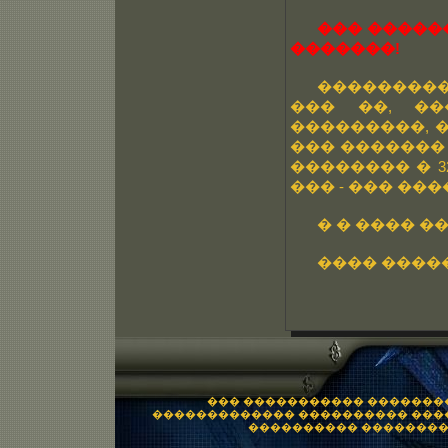
��� ������
�������!
���������
��� ��, �
���������, 
��� ������� 
�������� � 3
��� - ��� ���
� � ���� �
���� �����
��� ����������� �������
������������� ���������� ���
���������� �������� 