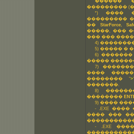
������ �
��������� (�
*) ���� 
��������� �
��
StarForce
,
Saf
�����, ��� 
��� ��� ����
4) �������
5) ����� �
6) �������
����� �����
7) ������
���� ����
�������� "
>
�������.
8) �����
��������
ENT
9) ���� ���
- .EXE ���
���� ��� ��
����������� �
- .EXE ��
����������