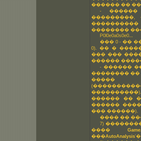
������ �� ��
- �����
���������,
���������� 
�������� ���
P0l0e0a0s0e0...
��� 0 - �� �
0). �� � ��
��� ��� ���
������ ������
- ������ �
�������� �� 
����� �
(��������
����������
������ �� �
������ ����
��� ������).
���� �� ��
7) ������
����
Game
���
AutoAnalysis
'