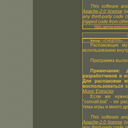
This software and
Apache-2.0 license
(u
any third-party code 
(ripped code from other
FAQ: запуск консол
Автор
: -=CHE@TER=-
Распаковщик м
использованию внутр
Программа вылож
Примечание: 
разработчиков и 
Для распаковки 
воспользоваться 
Music Extractor
Если же нужно
"convall.bat" - он р
тема игры и много др
This software and
Apache-2.0 license
(u
any third-party code 