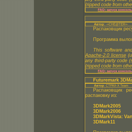
(ripped code from other
FAQ: запуск консол
Автор
: -=CHE@TER=-
Распаковщик рес
Программа вылож
This software and
Apache-2.0 license
(u
any third-party code 
(ripped code from other
FAQ: запуск консол
Futuremark
3DMa
Автор
: CTPAX-X Team
Распаковщик р
распаковку из:
3DMark2005
3DMark2006
3DMarkVista: Va
3DMark11