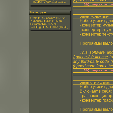
PayPal or BitCoin donation
FAQ: запуск консол
Наши друзья
Автор
: -=CHE@TER=-
Grom PE's Software
(15122)
Набор утилит дл
.:Siberian Studio:.
(16599)
Extractor.Ru
(16777)
- конвертер музык
-=CHE@TER=- Online
(16046)
- конвертер звуко
- конвертер текс
Программы выло
This software and
Apache-2.0 license
(u
any third-party code 
(ripped code from other
FAQ: запуск консол
Автор
: CTPAX-X Team
Набор утилит дл
Включает в себя:
- распаковщик а
- конвертер гра
Программы выло