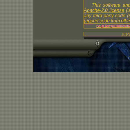
This software and
Apache-2.0 license
(u
any third-party code 
(ripped code from other
FAQ: запуск консол
[1]
[2]
П