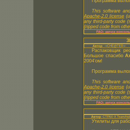
Программа вылож
This software and
Apache-2.0 license
(u
any third-party code 
(ripped code from other
FAQ: запуск консол
3
Автор
: -=CHE@TER=-
Распаковщик ре
Большое спасибо
A
2004'ом!
Программа вылож
This software and
Apache-2.0 license
(u
any third-party code 
(ripped code from other
FAQ: запуск консол
Автор
: CTPAX-X Team/hid
Утилиты для раб