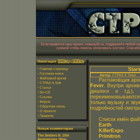
CT
Если нравится наш проект, пожалуйста, поддержите любой 
суммой чтобы помочь оплачивать хостинг. Спасибо
Навигация
🇷🇺RU
|
🇬🇧EN
·
Star
Главная страница
·
Гостевая книга
Автор
: CTPAX-X Team
·
Файловый архив
Распаковщик арх
·
CTPAX-X Soft
Fever
. Внутри архив
·
Статьи
диалоги и т.д.)
·
No-CD
переименовываются
·
Ссылки
·
Форум
только музыку и зву
·
Обратная связь
подробностей смотри
·
О проекте
·
Правила
Список имён фай
Earth
Новые комментарии
KillerExpo
The Settlers II: 10th
Primitron
Anniversary
(
New