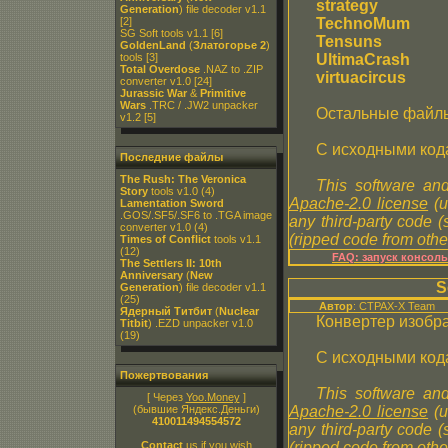
strategy
Generation
) file decoder v1.1
[2]
TechnoMum
SG Soft tools v1.1
[6]
Tensuns
GoldenLand
(
Златогорье 2
)
tools
[3]
UltimaCrash
Total Overdose
.NAZ to .ZIP
virtuacircus
converter v1.0
[24]
Jurassic War
&
Primitive
Wars
.TRC / .JW2 unpacker
Остальные файлы
v1.2
[5]
С исходными код
Последние файлы
The Rush: The Veronica
This software and
Story
tools v1.0
(4)
Apache-2.0 license
(u
Lamentation Sword
.GOS/.SF5/.SF6 to .TGA image
any third-party code 
converter v1.0
(4)
(ripped code from other
Times of Conflict
tools v1.1
(12)
FAQ: запуск консол
The Settlers II: 10th
Anniversary
(
New
S
Generation
) file decoder v1.1
(25)
Автор
: CTPAX-X Team
Ядерный Титбит
(
Nuclear
Конвертер изобр
Titbit
) .EZD unpacker v1.0
(19)
С исходными код
Пожертвования
This software and
[ Через
Yoo.Money
]
(бывшие Яндекс.Деньги)
Apache-2.0 license
(u
410011494554572
any third-party code 
Contact
us if you wish
(ripped code from other