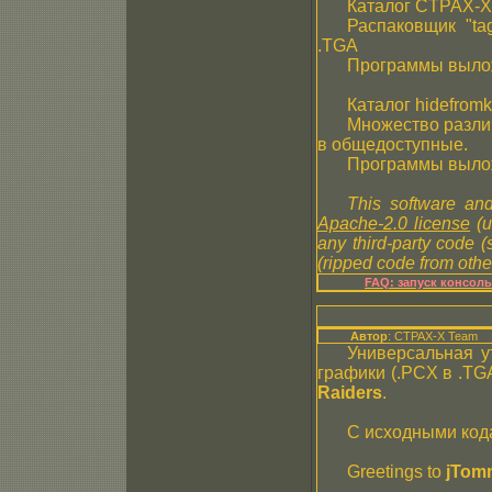
Каталог CTPAX-X
Распаковщик "ta
.TGA
Программы выло
Каталог hidefromk
Множество разли
в общедоступные.
Программы выло
This software and
Apache-2.0 license
(u
any third-party code 
(ripped code from other
FAQ: запуск консол
Автор
: CTPAX-X Team
Универсальная у
графики (.PCX в .TG
Raiders
.
С исходными код
Greetings to
jTom