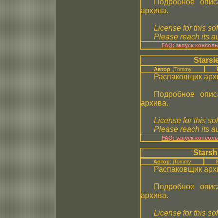
Подробное опис
архива.
License for this so
Please reach its au
FAQ: запуск консол
Starsi
Автор
: jTommy
Распаковщик арх
Подробное опис
архива.
License for this so
Please reach its au
FAQ: запуск консол
Starsh
Автор
: jTommy
Распаковщик арх
Подробное опис
архива.
License for this so