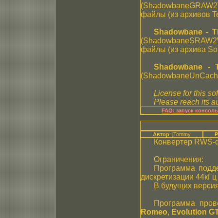
(ShadowbaneGRAW2TG
файлы (из архивов Te
Shadowbane - Th
(ShadowbaneSRAW2W
файлы (из архива So
Shadowbane - T
(ShadowbaneUnCache.
License for this so
Please reach its au
FAQ: запуск консол
Автор
: jTommy
Р
Конвертер RWS-ф
Ограничения:
Программа подде
дискретизации 44кГц
В будущих версия
Программа про
Romeo
,
Evolution G