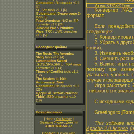
Generation
) file decoder v1.1
Автор
: CTPAX-X Team
[2]
Конвертер .NAZ
SG Soft tools v1.1
[6]
GoldenLand
(
Златогорье 2
)
формат.
tools
[3]
Total Overdose
.NAZ to .ZIP
converter v1.0
[24]
Если понадобитс
Jurassic War
&
Primitive
следующее:
Wars
.TRC / .JW2 unpacker
v1.2
[5]
1. Конвертироват
2. Убрать в друг
Последние файлы
копия).
3. Изменить необ
The Rush: The Veronica
Story
tools v1.0
(4)
4. Сменить расши
Lamentation Sword
5. Важно: игра н
.GOS/.SF5/.SF6 to .TGA image
converter v1.0
(4)
поэтому при изме
Times of Conflict
tools v1.1
указывать уровень с
(12)
The Settlers II: 10th
случае игра заверши
Anniversary
(
New
Игра работает с 
Generation
) file decoder v1.1
(25)
- никакого специаль
Ядерный Титбит
(
Nuclear
Titbit
) .EZD unpacker v1.0
(19)
С исходными код
Greetings to
jTom
Пожертвования
[ Через
Yoo.Money
]
(бывшие Яндекс.Деньги)
This software and
410011494554572
Apache-2.0 license
(u
Contact
us if you wish
any third-party code 