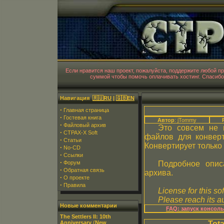
CT
Если нравится наш проект, пожалуйста, поддержите любой 
суммой чтобы помочь оплачивать хостинг. Спасибо
Навигация
🇷🇺RU
|
🇬🇧EN
·
Главная страница
·
Гостевая книга
Автор
: jTommy
·
Файловый архив
Это совсем не 
·
CTPAX-X Soft
файлов для конвер
·
Статьи
Конвертирует тольк
·
No-CD
·
Ссылки
·
Форум
Подробное опис
·
Обратная связь
архива.
·
О проекте
·
Правила
License for this so
Please reach its au
Новые комментарии
FAQ: запуск консол
The Settlers II: 10th
Anniversary
(
New
Tot