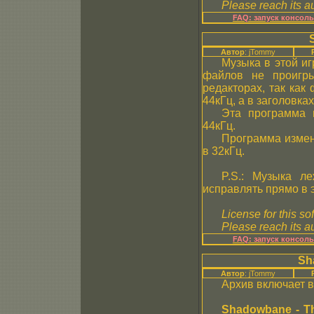
Please reach its au
FAQ: запуск консол
Автор
: jTommy
Музыка в этой и
файлов не проигр
редакторах, так как
44кГц, а в заголовка
Эта программа п
44кГц.
Программа изменя
в 32кГц.
P.S.: Музыка ле
исправлять прямо в э
License for this so
Please reach its au
FAQ: запуск консол
Sh
Автор
: jTommy
Архив включает в
Shadowbane - Th