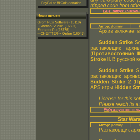
PayPal or BitCoin donation
(ripped code from other
FAQ: запуск консол
Наши друзья
Grom PE's Software
(15118)
.:Siberian Studio:.
(16597)
Автор
: jTommy
Extractor.Ru
(16775)
Архив включает в
-=CHE@TER=- Online
(16045)
Sudden Strike
So
распаковщик арх
(
Противостояние II
Stroke II
. В русской 
Sudden Strike
SU
распаковщик архи
Sudden Strike 2
(
П
APS игры
Hidden Str
License for this so
Please reach its au
FAQ: запуск консол
Star Wars
Автор
: jTommy
Распаковщик арх