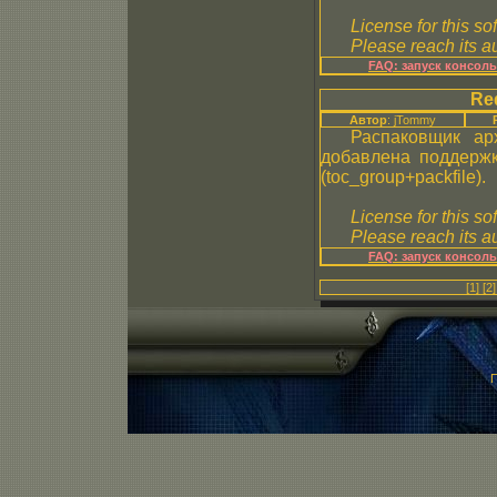
License for this so
Please reach its au
FAQ: запуск консол
Re
Автор
: jTommy
Распаковщик а
добавлена поддерж
(toc_group+packfile).
License for this so
Please reach its au
FAQ: запуск консол
[1]
[2]
П