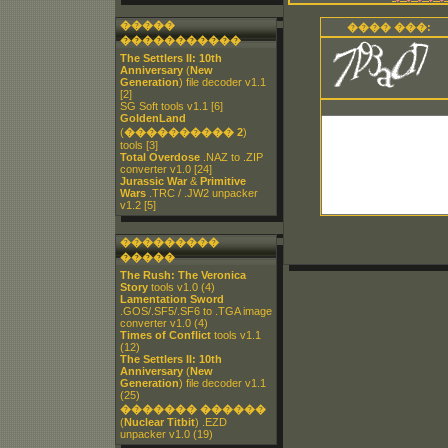
�����
���� ���:
�����������
The Settlers II: 10th
Anniversary
(
New
Generation
) file decoder v1.1
[2]
SG Soft tools v1.1
[6]
GoldenLand
(
���������� 2
)
tools
[3]
Total Overdose
.NAZ to .ZIP
converter v1.0
[24]
Jurassic War
&
Primitive
Wars
.TRC / .JW2 unpacker
v1.2
[5]
���������
�����
The Rush: The Veronica
Story
tools v1.0
(4)
Lamentation Sword
.GOS/.SF5/.SF6 to .TGA image
converter v1.0
(4)
Times of Conflict
tools v1.1
(12)
The Settlers II: 10th
Anniversary
(
New
Generation
) file decoder v1.1
(25)
������� ������
(
Nuclear Titbit
) .EZD
unpacker v1.0
(19)