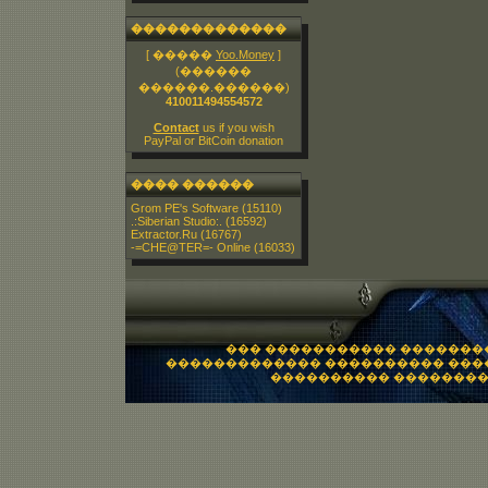
�������������
[ �����
Yoo.Money
]
(������
������.������)
410011494554572
Contact
us if you wish
PayPal or BitCoin donation
���� ������
Grom PE's Software
(15110)
.:Siberian Studio:.
(16592)
Extractor.Ru
(16767)
-=CHE@TER=- Online
(16033)
��� ����������� �������
������������� ���������� ���
���������� �������� 