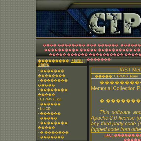
CT
���� �������� ��� ������, ������
���������� ����� ���������� �
����� ������ ���������� �����
�������!
���������
🇷🇺RU
|
🇬🇧EN
JAST Memo
·
�������
��������
�����
: CTPAX-X Team
·
��������
���������
�����
Memorial Collection P
·
��������
�����
·
CTPAX-X Soft
� �������
·
������
·
No-CD
This software and
·
������
Apache-2.0 license
(u
·
�����
·
��������
any third-party code 
�����
(ripped code from other
·
� �������
FAQ: ������ 
·
�������
�����