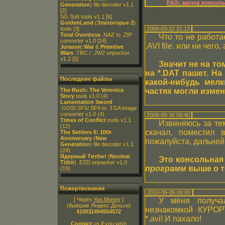
FAQ: запуск консол
Generation
) file decoder v1.1
[2]
SG Soft tools v1.1
[6]
GoldenLand
(
Златогорье 2
)
tools
[3]
2009-03-22 21:13
Total Overdose
.NAZ to .ZIP
Что то не работа
converter v1.0
[24]
.AVI file. или ни чего,
Jurassic War
&
Primitive
Wars
.TRC / .JW2 unpacker
v1.2
[5]
Значит не на то
на *.DAT пашет. На
Последние файлы
какой-нибудь мел
The Rush: The Veronica
частях могли изме
Story
tools v1.0
(4)
Lamentation Sword
.GOS/.SF5/.SF6 to .TGA image
converter v1.0
(4)
2009-09-30 09:40
Times of Conflict
tools v1.1
Извиняюсь за тем
(12)
скачал, поместил в
The Settlers II: 10th
Anniversary
(
New
пожалуйста, дальней
Generation
) file decoder v1.1
(24)
Ядерный Титбит
(
Nuclear
Это консольная
Titbit
) .EZD unpacker v1.0
программ
выше о т
(19)
Пожертвования
2010-06-05 00:00
[ Через
Yoo.Money
]
У меня получа
(бывшие Яндекс.Деньги)
незнакомкой КУРО
410011494554572
*.avi! И пахало!
Contact
us if you wish