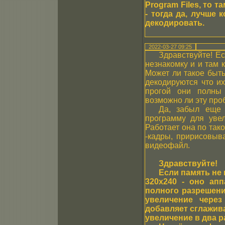
Program Files, то 
- тогда да, лучше 
декодировать.
2022-03-27 09:25
Здравствуйте! Ес
незнакомку и и там 
Может ли такое быть
декодируются что и
прогой они полны 
возможно ли эту про
Да, забыл еще 
программу для увел
Работает она по так
-кадры, пририсовыв
видеофайл.
Здравствуйте!
Если память не 
320x240 - оно апп
полного разрешения
увеличение через
добавляет сглажива
увеличение в два р