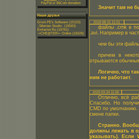
PayPal or BitCoin donation
Значит там не 
Наши друзья
Grom PE's Software
(15103)
2018-08-31 21:51
.:Siberian Studio:.
(16583)
файлы .cmk в по
Extractor.Ru
(16761)
.avi. Например в ча
-=CHE@TER=- Online
(16026)
чем бы эти файл
причем в некот
отрываются обычным
Логично, что та
ним не работает.
2020-03-24 11:06
Отлично, всё раб
Спасибо. Но получи
CMD по умолчанию. В
смене папки.
Странно. Вообщ
должны лежать в о
указывать). Если 