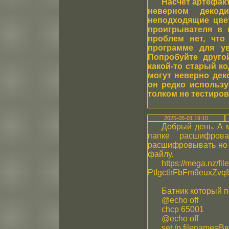
Насчёт артефакт
неверном декоди
неподходящие цвет
проигрывателя в 
проблем нет, что
программе для ув
Попробуйте друго
какой-то старый к
могут неверно дек
он редко использу
толком не тестиров
2025-05-01 19:10
Добрый день. А 
папке расшифров
расшифровывать но т
файлу.
https://mega.nz/
PtIgctlrFbFm9euxZvq
Батник который 
@echo off
chcp 65001
@echo off
set /p filename=