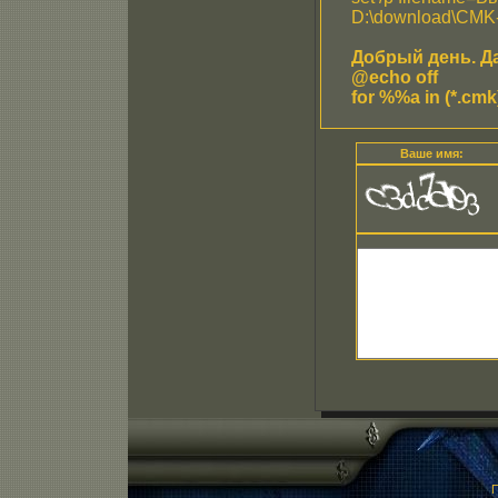
D:\download\CMK-
Добрый день. Да
@echo off
for %%a in (*.cm
Ваше имя:
П