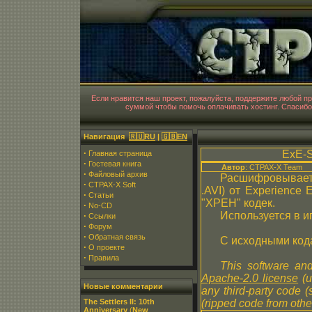
CT
Если нравится наш проект, пожалуйста, поддержите любой 
суммой чтобы помочь оплачивать хостинг. Спасибо
Навигация
🇷🇺RU
|
🇬🇧EN
·
ExE-S
Главная страница
·
Гостевая книга
Автор
: CTPAX-X Team
·
Файловый архив
Расшифровывает
·
CTPAX-X Soft
.AVI) от Experience E
·
Статьи
"XPEH" кодек.
·
No-CD
Используется в иг
·
Ссылки
·
Форум
·
Обратная связь
С исходными кода
·
О проекте
·
Правила
This software and
Apache-2.0 license
(u
Новые комментарии
any third-party code 
The Settlers II: 10th
(ripped code from other
Anniversary
(
New