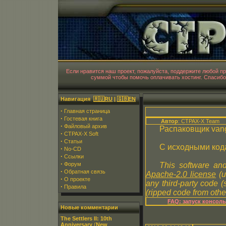
CT
Если нравится наш проект, пожалуйста, поддержите любой 
суммой чтобы помочь оплачивать хостинг. Спасибо
Навигация
🇷🇺RU
|
🇬🇧EN
·
Главная страница
·
Гостевая книга
Автор
: CTPAX-X Team
·
Файловый архив
Распаковщик vang
·
CTPAX-X Soft
·
Статьи
С исходными код
·
No-CD
·
Ссылки
·
Форум
This software and
·
Обратная связь
Apache-2.0 license
(u
·
О проекте
any third-party code 
·
Правила
(ripped code from other
FAQ: запуск консол
Новые комментарии
The Settlers II: 10th
Anniversary
(
New