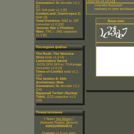
2010-06-14 19:12
Generation
) file decoder v1.1
спасибо большое!
[2]
наконец то смог вытащит
SG Soft tools v1.1
[6]
GoldenLand
(
Златогорье 2
)
tools
[3]
Total Overdose
.NAZ to .ZIP
Ваше имя:
converter v1.0
[24]
Jurassic War
&
Primitive
Wars
.TRC / .JW2 unpacker
v1.2
[5]
Последние файлы
The Rush: The Veronica
Story
tools v1.0
(4)
Lamentation Sword
.GOS/.SF5/.SF6 to .TGA image
converter v1.0
(4)
Times of Conflict
tools v1.1
(12)
The Settlers II: 10th
Anniversary
(
New
Generation
) file decoder v1.1
(24)
Ядерный Титбит
(
Nuclear
Titbit
) .EZD unpacker v1.0
(19)
Пожертвования
[ Через
Yoo.Money
]
(бывшие Яндекс.Деньги)
410011494554572
Contact
us if you wish