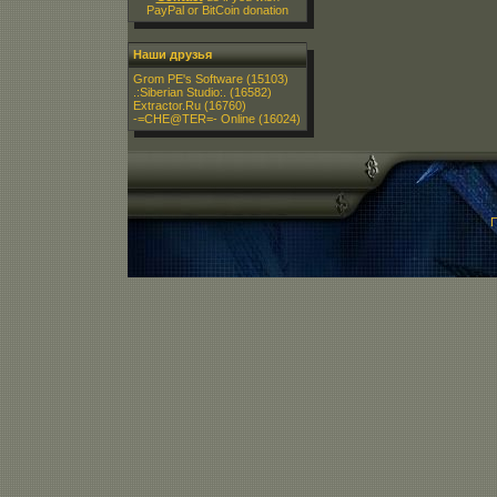
PayPal or BitCoin donation
Наши друзья
Grom PE's Software
(15103)
.:Siberian Studio:.
(16582)
Extractor.Ru
(16760)
-=CHE@TER=- Online
(16024)
П