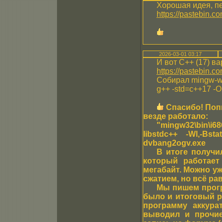
Хорошая идея, п
https://pastebin.
2026-03-01 03:17
И вот C++ (17) в
https://pastebin.c
Собирал mingw-w6
g++ -std=c++17 -
Спасибо! Поп
везде работало:
"mingw32\bin\i686
libstdc++ -Wl,-Bs
dvbang2ogv.exe
В итоге получи
который работает
мегабайт. Можно у
сжатием, но всё ра
Мы пишем прогр
было и итоговый р
программу аккура
выводил и прочие