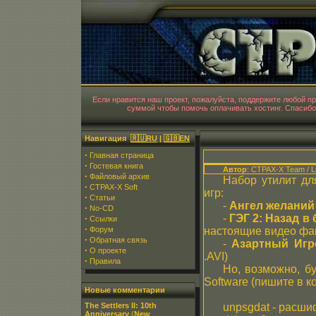
CT
Если нравится наш проект, пожалуйста, поддержите любой 
суммой чтобы помочь оплачивать хостинг. Спасибо
Навигация
🇷🇺RU
|
🇬🇧EN
·
Главная страница
·
Гостевая книга
Автор
: CTPAX-X Team / 
·
Файловый архив
Набор утилит дл
·
CTPAX-X Soft
игр:
·
Статьи
-
Ангел желаний
·
No-CD
-
ГЭГ 2: Назад в
·
Ссылки
·
Форум
настоящие видео фай
·
Обратная связь
-
Азартный Игро
·
О проекте
.AVI)
·
Правила
Но, возможно, б
Software (пишите в к
Новые комментарии
The Settlers II: 10th
unpsgdat - расши
Anniversary
(
New