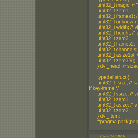
uint32_t magic; /* "
uint32_t zero1;
uint32_t frames1; /
uint32_t unknown; 
uint32_t width; /* v
uint32_t height; /* 
uint32_t zero2;
uint32_t frames2;
uint32_t channels; /
uint32_t asize1st; /
uint32_t zero3[9];
} dvf_head; /* siz
typedef struct {
uint32_t fsize; /*
if key-frame */
uint32_t vsize; /* 
uint32_t zero1;
uint32_t asize; /* 
uint32_t zero2;
} dvf_item;
#pragma pack(pop
2026-03-01 02:40