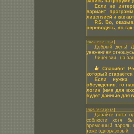
запись на форуме (
Если не интер
вариант программ
лицензией и как авт
P.S. Во, оказы
переводить, но так
2026-03-02 19:23
Добрый день! Д
уважением отношусь 
Лицензии - на ва
Спасибо! Ре
который старается 
Если нужна 
обсуждения, то на
логин (имя для вхо
будет данные для 
2026-03-03 00:12
Давайте пока од
соблюсти хотя бы
временный пароль н
тоже одноразовый.