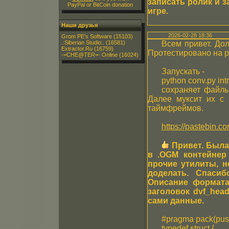
записать ролик и з
PayPal or BitCoin donation
игре.
Наши друзья
2026-02-28 18:36
Grom PE's Software
(15103)
.:Siberian Studio:.
(16581)
Всем привет. Дол
Extractor.Ru
(16759)
Протестировано на ро
-=CHE@TER=- Online
(16024)
Запускать -
python conv.py intr
сохраняет файлы в
Далее муксит их с 
таймфреймов.
https://pastebin
Привет. Была
в .OGM контейнер
прочие утилиты, н
доделать. Спасиб
Описание формата
заголовок dvf_head
сами данные.
#pragma pack(push
typedef struct {