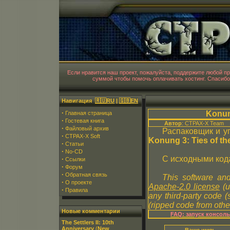
CT
Если нравится наш проект, пожалуйста, поддержите любой 
суммой чтобы помочь оплачивать хостинг. Спасибо
Навигация
🇷🇺RU
|
🇬🇧EN
·
Konun
Главная страница
·
Гостевая книга
Автор
: CTPAX-X Team
·
Файловый архив
Распаковщик и у
·
CTPAX-X Soft
Konung 3: Ties of th
·
Статьи
·
No-CD
С исходными код
·
Ссылки
·
Форум
·
Обратная связь
This software and
·
О проекте
Apache-2.0 license
(u
·
Правила
any third-party code 
(ripped code from other
Новые комментарии
FAQ: запуск консол
The Settlers II: 10th
Anniversary
(
New