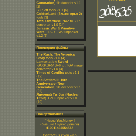
Ваше имя:
Generation
) file decoder v1.1
[2]
SG Soft tools v1.1
[6]
GoldenLand
(
Златогорье 2
)
tools
[3]
Total Overdose
.NAZ to .ZIP
converter v1.0
[24]
Jurassic War
&
Primitive
Wars
.TRC / .JW2 unpacker
v1.2
[5]
Последние файлы
The Rush: The Veronica
Story
tools v1.0
(4)
Lamentation Sword
.GOS/.SF5/.SF6 to .TGA image
converter v1.0
(4)
Times of Conflict
tools v1.1
(12)
The Settlers II: 10th
Anniversary
(
New
Generation
) file decoder v1.1
(24)
Ядерный Титбит
(
Nuclear
Titbit
) .EZD unpacker v1.0
(19)
Пожертвования
[ Через
Yoo.Money
]
(бывшие Яндекс.Деньги)
410011494554572
Contact
us if you wish